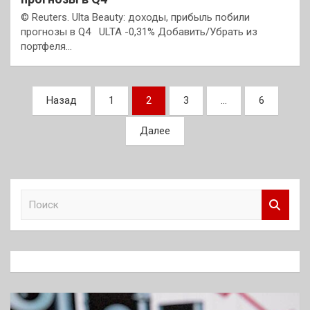
© Reuters. Ulta Beauty: доходы, прибыль побили
прогнозы в Q4 ULTA -0,31% Добавить/Убрать из
портфеля…
Пагинация
Назад
1
2
3
…
6
записей
Далее
П
о
и
с
к