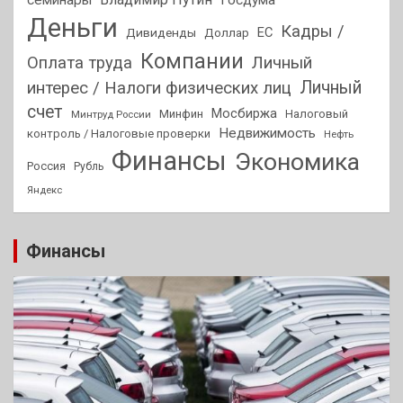
Деньги
Кадры /
ЕС
Дивиденды
Доллар
Компании
Оплата труда
Личный
Личный
интерес / Налоги физических лиц
счет
Мосбиржа
Минфин
Налоговый
Минтруд России
Недвижимость
контроль / Налоговые проверки
Нефть
Финансы
Экономика
Россия
Рубль
Яндекс
Финансы