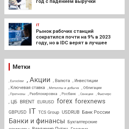
год с падением выручки
IT
Рынок рабочих станций
сократился почти на 9% в 2023
году, но в IDC верят в лучшее
Метки
, Акции
, Валюта
, Инвестиции
, Euroclear
, Ключевая ставка
, Облигации
, Металлы и добыча
, Разблокировка
, Прогнозы
, Росбанк
, Фьючерс
, Санкции
forex
forexnews
BRENT
, ЦБ
EURUSD
IT
GBPUSD
USDRUB
Банк России
TCS Group
Банки и финансы
Бухгалтерские
Владимир Путин
семинары
Госдума