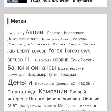
году, но в IDC верят в лучшее
Метки
, Акции
, Валюта
, Инвестиции
, Euroclear
, Ключевая ставка
, Облигации
, Металлы и добыча
, Разблокировка
, Прогнозы
, Росбанк
, Фьючерс
, Санкции
forex
forexnews
BRENT
, ЦБ
EURUSD
IT
GBPUSD
USDRUB
Банк России
TCS Group
Банки и финансы
Бухгалтерские
Владимир Путин
семинары
Госдума
Деньги
Кадры /
ЕС
Дивиденды
Доллар
Компании
Оплата труда
Личный
Личный
интерес / Налоги физических лиц
счет
Мосбиржа
Минфин
Налоговый
Минтруд России