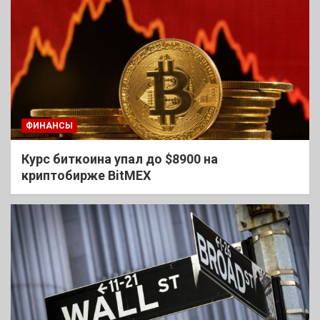
ФИНАНСЫ
Курс биткоина упал до $8900 на
криптобирже BitMEX