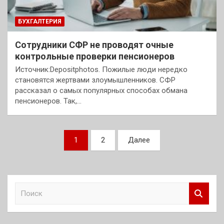
БУХГАЛТЕРИЯ
Сотрудники СФР не проводят очные
контрольные проверки пенсионеров
Источник:Depositphotos. Пожилые люди нередко
становятся жертвами злоумышленников. СФР
рассказал о самых популярных способах обмана
пенсионеров. Так,…
Пагинация
1
2
Далее
записей
П
о
и
с