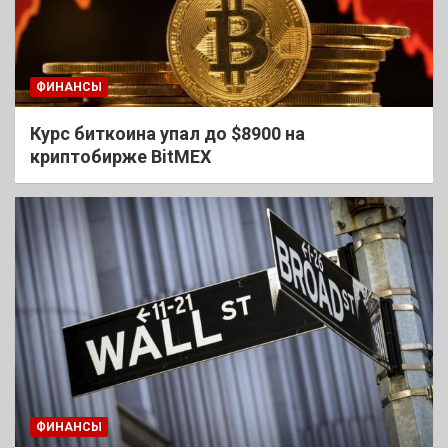
ФИНАНСЫ
Курс биткоина упал до $8900 на
криптобирже BitMEX
ФИНАНСЫ