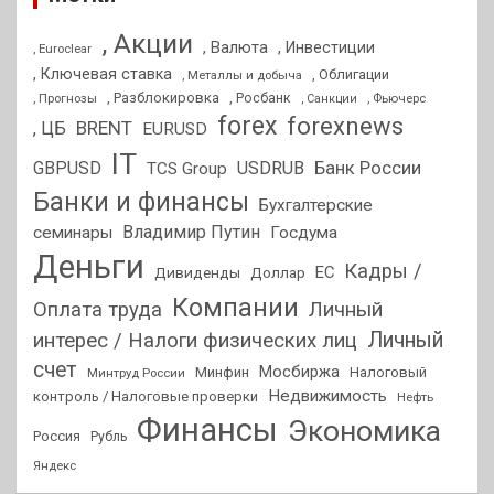
, Акции
, Валюта
, Инвестиции
, Euroclear
, Ключевая ставка
, Облигации
, Металлы и добыча
, Разблокировка
, Прогнозы
, Росбанк
, Фьючерс
, Санкции
forex
forexnews
BRENT
, ЦБ
EURUSD
IT
GBPUSD
USDRUB
Банк России
TCS Group
Банки и финансы
Бухгалтерские
Владимир Путин
семинары
Госдума
Деньги
Кадры /
ЕС
Дивиденды
Доллар
Компании
Оплата труда
Личный
Личный
интерес / Налоги физических лиц
счет
Мосбиржа
Минфин
Налоговый
Минтруд России
Недвижимость
контроль / Налоговые проверки
Нефть
Финансы
Экономика
Россия
Рубль
Яндекс