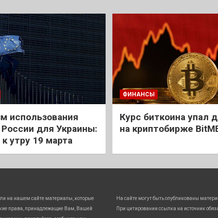
ФИНАНСЫ
м использования
Курс биткоина упал д
 России для Украины:
на криптобирже BitM
 к утру 19 марта
ли на нашем сайте материалы, которые
На сайте могут быть опубликованы матери
кие права, принадлежащие Вам, Вашей
При цитировании ссылка на источник обяз