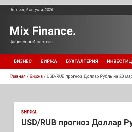
Перейти
Четверг, 6 августа, 2026
к
содержимому
Mix Finance.
Финансовый вестник.
БИЗНЕС
БИРЖА
БУХГАЛТЕРИЯ
ИНВЕСТИ
Главная
Биржа
USD/RUB прогноз Доллар Рубль на 20 мар
БИРЖА
USD/RUB прогноз Доллар Ру