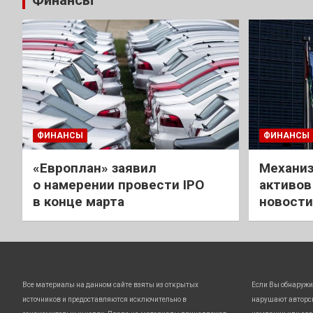
Финансы
ФИНАНСЫ
ФИНАНСЫ
«Европлан» заявил
Механиз
о намерении провести IPO
активов
в конце марта
новости
Все материалы на данном сайте взяты из открытых
Если Вы обнаружи
источников и предоставляются исключительно в
нарушают авторс