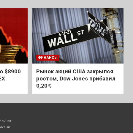
ФИНАНСЫ
о $8900
Рынок акций США закрылся
EX
ростом, Dow Jones прибавил
0,20%
алы 18+!
ательна.