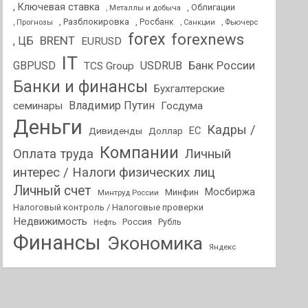
, Ключевая ставка
, Облигации
, Металлы и добыча
, Разблокировка
, Прогнозы
, Росбанк
, Фьючерс
, Санкции
forex
forexnews
BRENT
, ЦБ
EURUSD
IT
GBPUSD
USDRUB
Банк России
TCS Group
Банки и финансы
Бухгалтерские
Владимир Путин
семинары
Госдума
Деньги
Кадры /
ЕС
Дивиденды
Доллар
Компании
Оплата труда
Личный
интерес / Налоги физических лиц
Личный счет
Мосбиржа
Минфин
Минтруд России
Налоговый контроль / Налоговые проверки
Недвижимость
Россия
Нефть
Рубль
Финансы
Экономика
Яндекс