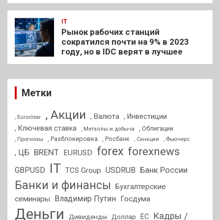
IT
Рынок рабочих станций
сократился почти на 9% в 2023
году, но в IDC верят в лучшее
Метки
, Акции
, Валюта
, Инвестиции
, Euroclear
, Ключевая ставка
, Облигации
, Металлы и добыча
, Разблокировка
, Прогнозы
, Росбанк
, Фьючерс
, Санкции
forex
forexnews
BRENT
, ЦБ
EURUSD
IT
GBPUSD
USDRUB
Банк России
TCS Group
Банки и финансы
Бухгалтерские
Владимир Путин
семинары
Госдума
Деньги
Кадры /
ЕС
Дивиденды
Доллар