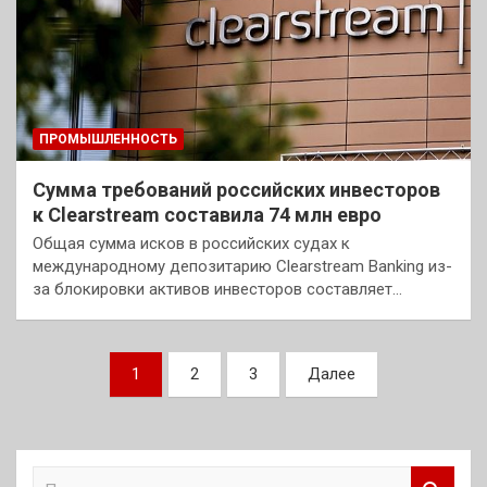
ПРОМЫШЛЕННОСТЬ
Сумма требований российских инвесторов
к Clearstream составила 74 млн евро
Общая сумма исков в российских судах к
международному депозитарию Clearstream Banking из-
за блокировки активов инвесторов составляет…
Пагинация
1
2
3
Далее
записей
П