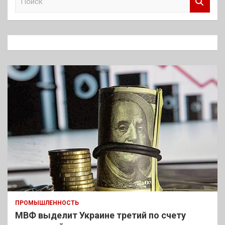
о
и
с
к
ПРОМЫШЛЕННОСТЬ
МВФ выделит Украине третий по счету