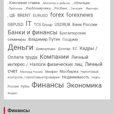
, Ключевая ставка
, Облигации
, Металлы и добыча
, Разблокировка
, Прогнозы
, Росбанк
, Фьючерс
, Санкции
forex
forexnews
BRENT
, ЦБ
EURUSD
IT
GBPUSD
USDRUB
Банк России
TCS Group
Банки и финансы
Бухгалтерские
Владимир Путин
семинары
Госдума
Деньги
Кадры /
ЕС
Дивиденды
Доллар
Компании
Оплата труда
Личный
Личный
интерес / Налоги физических лиц
счет
Мосбиржа
Минфин
Налоговый
Минтруд России
Недвижимость
контроль / Налоговые проверки
Нефть
Финансы
Экономика
Россия
Рубль
Яндекс
Финансы