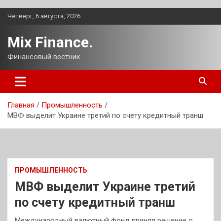
Перейти
Четверг, 6 августа, 2026
к
содержимому
Mix Finance.
Финансовый вестник.
Главная
Промышленность
МВФ выделит Украине третий по счету кредитный транш
ПРОМЫШЛЕННОСТЬ
МВФ выделит Украине третий
по счету кредитный транш
Международный валютный фонд принял решение о