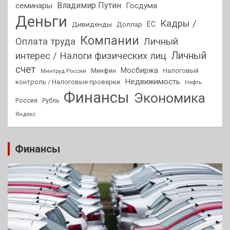
Владимир Путин
семинары
Госдума
Деньги
Кадры /
ЕС
Дивиденды
Доллар
Компании
Оплата труда
Личный
Личный
интерес / Налоги физических лиц
счет
Мосбиржа
Минфин
Налоговый
Минтруд России
Недвижимость
контроль / Налоговые проверки
Нефть
Финансы
Экономика
Россия
Рубль
Яндекс
Финансы