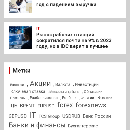
год с падением выручки
IT
Рынок рабочих станций
сократился почти на 9% в 2023
году, но в IDC верят в лучшее
Метки
, Акции
, Валюта
, Инвестиции
, Euroclear
, Ключевая ставка
, Облигации
, Металлы и добыча
, Разблокировка
, Прогнозы
, Росбанк
, Фьючерс
, Санкции
forex
forexnews
BRENT
, ЦБ
EURUSD
IT
GBPUSD
USDRUB
Банк России
TCS Group
Банки и финансы
Бухгалтерские