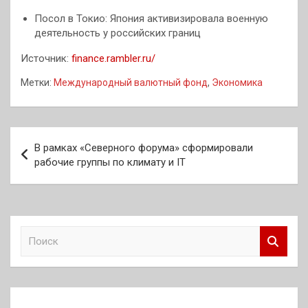
Посол в Токио: Япония активизировала военную
деятельность у российских границ
Источник:
finance.rambler.ru/
Метки:
Международный валютный фонд
,
Экономика
Навигация
В рамках «Северного форума» сформировали
по
рабочие группы по климату и IT
записям
П
о
и
с
к