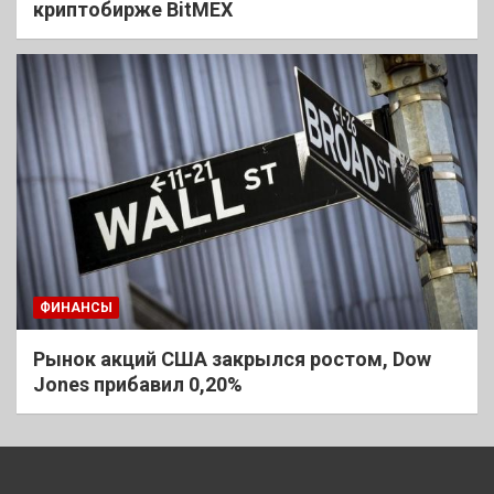
криптобирже BitMEX
ФИНАНСЫ
Рынок акций США закрылся ростом, Dow
Jones прибавил 0,20%