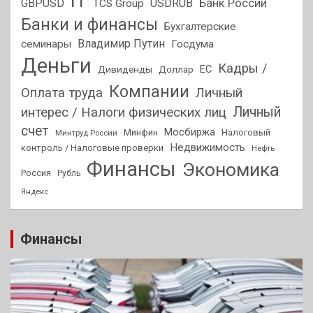
IT
GBPUSD
USDRUB
Банк России
TCS Group
Банки и финансы
Бухгалтерские
Владимир Путин
семинары
Госдума
Деньги
Кадры /
ЕС
Дивиденды
Доллар
Компании
Оплата труда
Личный
Личный
интерес / Налоги физических лиц
счет
Мосбиржа
Минфин
Налоговый
Минтруд России
Недвижимость
контроль / Налоговые проверки
Нефть
Финансы
Экономика
Россия
Рубль
Яндекс
Финансы