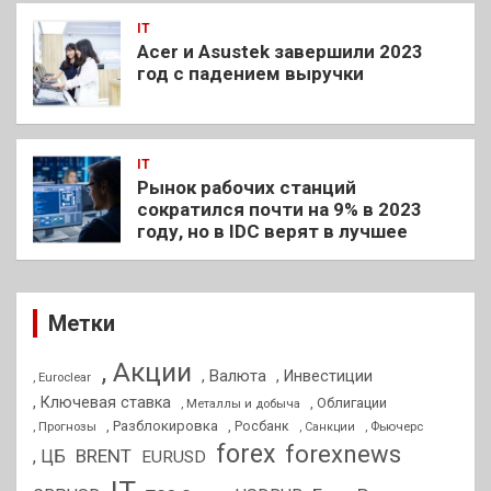
IT
Acer и Asustek завершили 2023
год с падением выручки
IT
Рынок рабочих станций
сократился почти на 9% в 2023
году, но в IDC верят в лучшее
Метки
, Акции
, Валюта
, Инвестиции
, Euroclear
, Ключевая ставка
, Облигации
, Металлы и добыча
, Разблокировка
, Прогнозы
, Росбанк
, Фьючерс
, Санкции
forex
forexnews
BRENT
, ЦБ
EURUSD