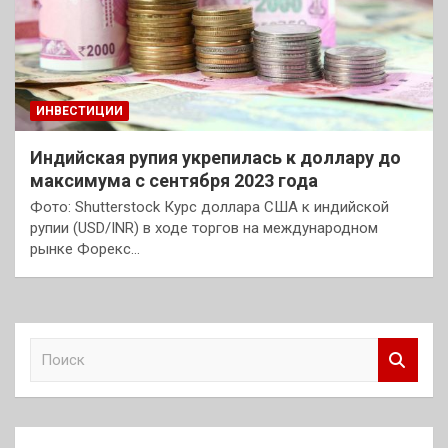
ИНВЕСТИЦИИ
Индийская рупия укрепилась к доллару до
максимума с сентября 2023 года
Фото: Shutterstock Курс доллара США к индийской
рупии (USD/INR) в ходе торгов на международном
рынке Форекс…
П
о
и
с
к