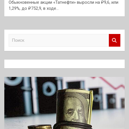
Обыкновенные акции «Татнефти» выросли на ₽9,6, или
1,29%, до ₽752,9, в ходе…
П
о
и
с
к