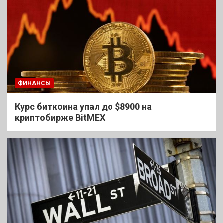
ФИНАНСЫ
Курс биткоина упал до $8900 на
криптобирже BitMEX