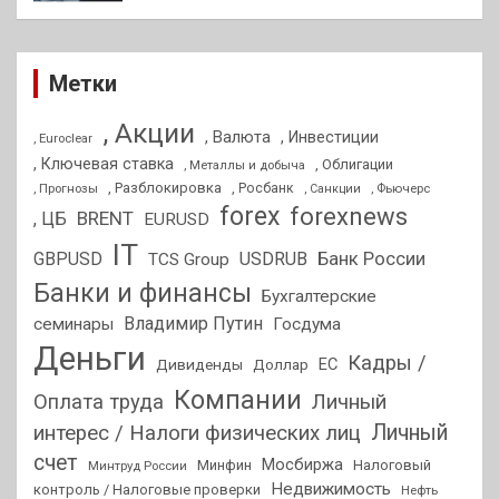
Метки
, Акции
, Валюта
, Инвестиции
, Euroclear
, Ключевая ставка
, Облигации
, Металлы и добыча
, Разблокировка
, Прогнозы
, Росбанк
, Фьючерс
, Санкции
forex
forexnews
BRENT
, ЦБ
EURUSD
IT
GBPUSD
USDRUB
Банк России
TCS Group
Банки и финансы
Бухгалтерские
Владимир Путин
семинары
Госдума
Деньги
Кадры /
ЕС
Дивиденды
Доллар
Компании
Оплата труда
Личный
Личный
интерес / Налоги физических лиц
счет
Мосбиржа
Минфин
Налоговый
Минтруд России
Недвижимость
контроль / Налоговые проверки
Нефть