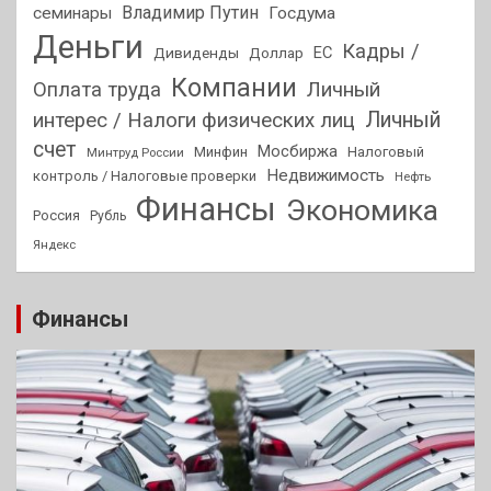
Владимир Путин
семинары
Госдума
Деньги
Кадры /
ЕС
Дивиденды
Доллар
Компании
Оплата труда
Личный
Личный
интерес / Налоги физических лиц
счет
Мосбиржа
Минфин
Налоговый
Минтруд России
Недвижимость
контроль / Налоговые проверки
Нефть
Финансы
Экономика
Россия
Рубль
Яндекс
Финансы