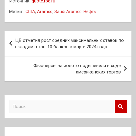
Источник:
quote.rbc.ru
Метки:
, США
,
Aramco
,
Saudi Aramco
,
Нефть
Навигация
ЦБ отметил рост средних максимальных ставок по
по
вкладам в топ-10 банков в марте 2024 года
записям
Фьючерсы на золото подешевели в ходе
американских торгов
П
о
и
с
к