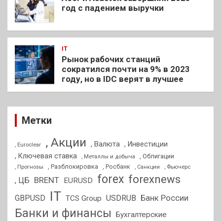
год с падением выручки
IT
Рынок рабочих станций
сократился почти на 9% в 2023
году, но в IDC верят в лучшее
Метки
, Акции
, Валюта
, Инвестиции
, Euroclear
, Ключевая ставка
, Облигации
, Металлы и добыча
, Разблокировка
, Прогнозы
, Росбанк
, Фьючерс
, Санкции
forex
forexnews
BRENT
, ЦБ
EURUSD
IT
GBPUSD
USDRUB
Банк России
TCS Group
Банки и финансы
Бухгалтерские