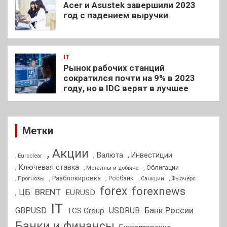
Acer и Asustek завершили 2023
год с падением выручки
IT
Рынок рабочих станций
сократился почти на 9% в 2023
году, но в IDC верят в лучшее
Метки
, Акции
, Валюта
, Инвестиции
, Euroclear
, Ключевая ставка
, Облигации
, Металлы и добыча
, Разблокировка
, Прогнозы
, Росбанк
, Фьючерс
, Санкции
forex
forexnews
BRENT
, ЦБ
EURUSD
IT
GBPUSD
USDRUB
Банк России
TCS Group
Банки и финансы