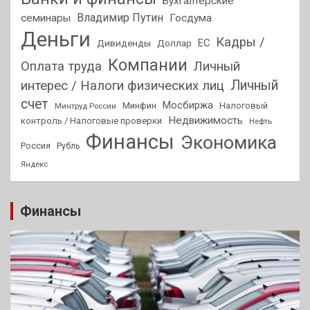
Бухгалтерские
Владимир Путин
семинары
Госдума
Деньги
Кадры /
ЕС
Дивиденды
Доллар
Компании
Оплата труда
Личный
Личный
интерес / Налоги физических лиц
счет
Мосбиржа
Минфин
Налоговый
Минтруд России
Недвижимость
контроль / Налоговые проверки
Нефть
Финансы
Экономика
Россия
Рубль
Яндекс
Финансы