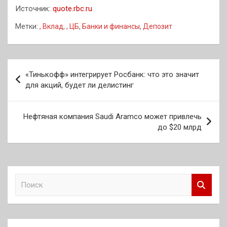
Источник:
quote.rbc.ru
Метки:
, Вклад
,
, ЦБ
,
Банки и финансы
,
Депозит
Навигация
«Тинькофф» интегрирует Росбанк: что это значит
по
для акций, будет ли делистинг
записям
Нефтяная компания Saudi Aramco может привлечь
до $20 млрд
П
о
и
с
к