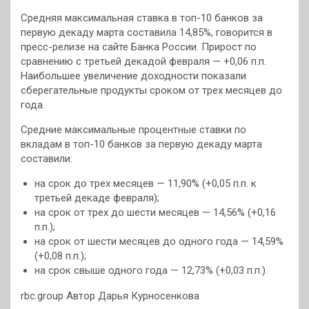
Средняя максимальная ставка в топ-10 банков за
первую декаду марта составила 14,85%, говорится в
пресс-релизе на сайте Банка России. Прирост по
сравнению с третьей декадой февраля — +0,06 п.п.
Наибольшее увеличение доходности показали
сберегательные продукты сроком от трех месяцев до
года.
Средние максимальные процентные ставки по
вкладам в топ-10 банков за первую декаду марта
составили:
на срок до трех месяцев — 11,90% (+0,05 п.п. к
третьей декаде февраля);
на срок от трех до шести месяцев — 14,56% (+0,16
п.п.);
на срок от шести месяцев до одного года — 14,59%
(+0,08 п.п.);
на срок свыше одного года — 12,73% (+0,03 п.п.).
rbc.group Автор Дарья Курносенкова