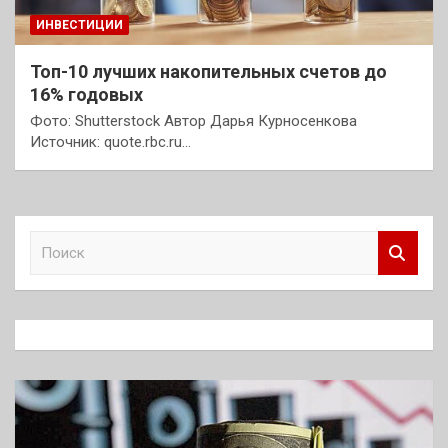
ИНВЕСТИЦИИ
Топ-10 лучших накопительных счетов до
16% годовых
Фото: Shutterstock Автор Дарья Курносенкова
Источник: quote.rbc.ru…
П
о
и
с
к