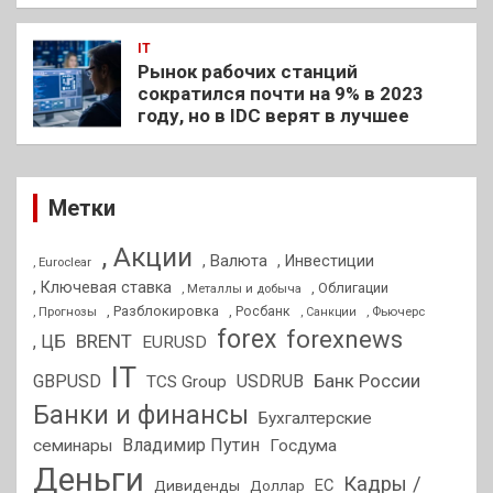
IT
Рынок рабочих станций
сократился почти на 9% в 2023
году, но в IDC верят в лучшее
Метки
, Акции
, Валюта
, Инвестиции
, Euroclear
, Ключевая ставка
, Облигации
, Металлы и добыча
, Разблокировка
, Прогнозы
, Росбанк
, Фьючерс
, Санкции
forex
forexnews
BRENT
, ЦБ
EURUSD
IT
GBPUSD
USDRUB
Банк России
TCS Group
Банки и финансы
Бухгалтерские
Владимир Путин
семинары
Госдума
Деньги
Кадры /
ЕС
Дивиденды
Доллар