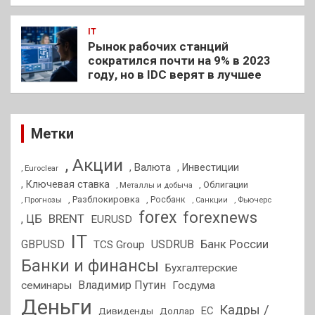
IT
Рынок рабочих станций
сократился почти на 9% в 2023
году, но в IDC верят в лучшее
Метки
, Акции
, Валюта
, Инвестиции
, Euroclear
, Ключевая ставка
, Облигации
, Металлы и добыча
, Разблокировка
, Прогнозы
, Росбанк
, Фьючерс
, Санкции
forex
forexnews
BRENT
, ЦБ
EURUSD
IT
GBPUSD
USDRUB
Банк России
TCS Group
Банки и финансы
Бухгалтерские
Владимир Путин
семинары
Госдума
Деньги
Кадры /
ЕС
Дивиденды
Доллар