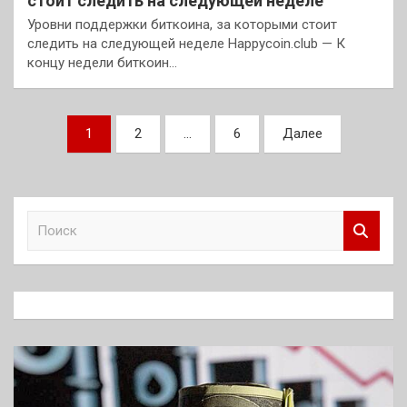
стоит следить на следующей неделе
Уровни поддержки биткоина, за которыми стоит
следить на следующей неделе Happycoin.club — К
концу недели биткоин…
Пагинация
1
2
…
6
Далее
записей
П
о
и
с
к