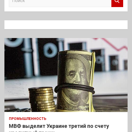
о
и
с
к
ПРОМЫШЛЕННОСТЬ
МВФ выделит Украине третий по счету