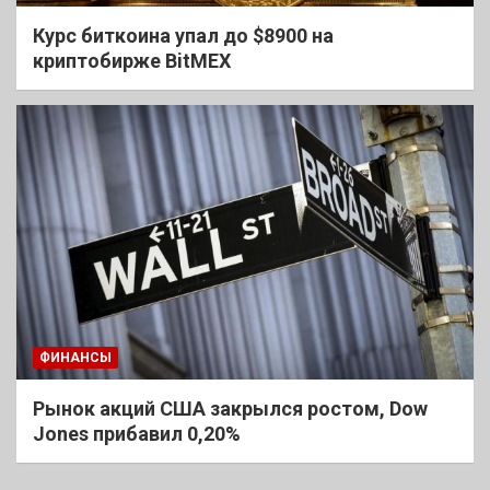
Курс биткоина упал до $8900 на
криптобирже BitMEX
ФИНАНСЫ
Рынок акций США закрылся ростом, Dow
Jones прибавил 0,20%