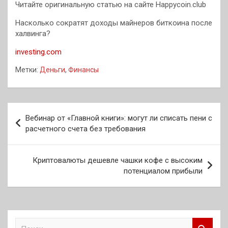
Читайте оригинальную статью на сайте Happycoin.club
Насколько сократят доходы майнеров биткоина после
халвинга?
investing.com
Метки:
Деньги
,
Финансы
Навигация
Вебинар от «Главной книги»: могут ли списать пени с
по
расчетного счета без требования
записям
Криптовалюты дешевле чашки кофе с высоким
потенциалом прибыли
П