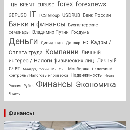
forex
forexnews
BRENT
, ЦБ
EURUSD
IT
GBPUSD
USDRUB
Банк России
TCS Group
Банки и финансы
Бухгалтерские
Владимир Путин
семинары
Госдума
Деньги
Кадры /
ЕС
Дивиденды
Доллар
Компании
Оплата труда
Личный
Личный
интерес / Налоги физических лиц
счет
Мосбиржа
Минфин
Налоговый
Минтруд России
Недвижимость
контроль / Налоговые проверки
Нефть
Финансы
Экономика
Россия
Рубль
Яндекс
Финансы