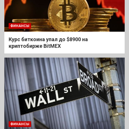
ФИНАНСЫ
Курс биткоина упал до $8900 на
криптобирже BitMEX
ФИНАНСЫ