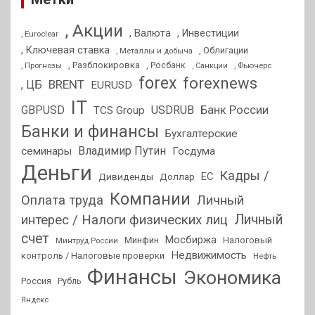
, Акции
, Валюта
, Инвестиции
, Euroclear
, Ключевая ставка
, Облигации
, Металлы и добыча
, Разблокировка
, Прогнозы
, Росбанк
, Фьючерс
, Санкции
forex
forexnews
BRENT
, ЦБ
EURUSD
IT
GBPUSD
USDRUB
Банк России
TCS Group
Банки и финансы
Бухгалтерские
Владимир Путин
семинары
Госдума
Деньги
Кадры /
ЕС
Дивиденды
Доллар
Компании
Оплата труда
Личный
Личный
интерес / Налоги физических лиц
счет
Мосбиржа
Минфин
Налоговый
Минтруд России
Недвижимость
контроль / Налоговые проверки
Нефть
Финансы
Экономика
Россия
Рубль
Яндекс