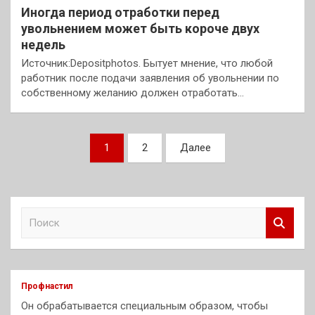
Иногда период отработки перед
увольнением может быть короче двух
недель
Источник:Depositphotos. Бытует мнение, что любой
работник после подачи заявления об увольнении по
собственному желанию должен отработать…
Пагинация
1
2
Далее
записей
П
о
и
с
к
Профнастил
Он обрабатывается специальным образом, чтобы