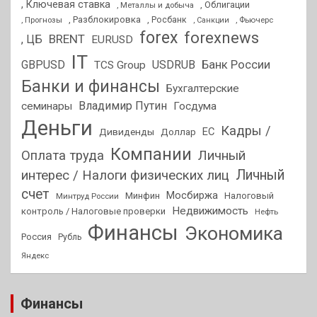
, Ключевая ставка
, Облигации
, Металлы и добыча
, Разблокировка
, Прогнозы
, Росбанк
, Фьючерс
, Санкции
forex
forexnews
BRENT
, ЦБ
EURUSD
IT
GBPUSD
USDRUB
Банк России
TCS Group
Банки и финансы
Бухгалтерские
Владимир Путин
семинары
Госдума
Деньги
Кадры /
ЕС
Дивиденды
Доллар
Компании
Оплата труда
Личный
Личный
интерес / Налоги физических лиц
счет
Мосбиржа
Минфин
Налоговый
Минтруд России
Недвижимость
контроль / Налоговые проверки
Нефть
Финансы
Экономика
Россия
Рубль
Яндекс
Финансы