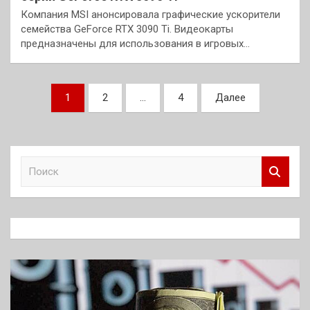
Компания MSI анонсировала графические ускорители
семейства GeForce RTX 3090 Ti. Видеокарты
предназначены для использования в игровых…
Пагинация
1
2
…
4
Далее
записей
П
о
и
с
к