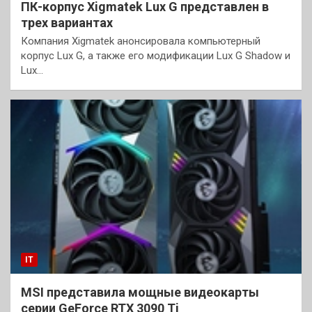
ПК-корпус Xigmatek Lux G представлен в
трех вариантах
Компания Xigmatek анонсировала компьютерный
корпус Lux G, а также его модификации Lux G Shadow и
Lux…
IT
MSI представила мощные видеокарты
серии GeForce RTX 3090 Ti