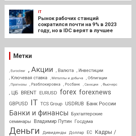
IT
Рынок рабочих станций
сократился почти на 9% в 2023
году, но в IDC верят в лучшее
Метки
, Акции
, Валюта
, Инвестиции
, Euroclear
, Ключевая ставка
, Облигации
, Металлы и добыча
, Разблокировка
, Прогнозы
, Росбанк
, Фьючерс
, Санкции
forex
forexnews
BRENT
, ЦБ
EURUSD
IT
GBPUSD
USDRUB
Банк России
TCS Group
Банки и финансы
Бухгалтерские
Владимир Путин
семинары
Госдума
Деньги
Кадры /
ЕС
Дивиденды
Доллар