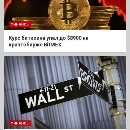
ФИНАНСЫ
Курс биткоина упал до $8900 на
криптобирже BitMEX
ФИНАНСЫ