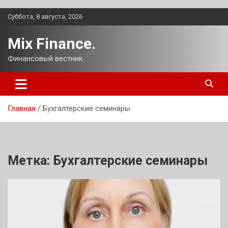
Перейти
Суббота, 8 августа, 2026
к
содержимому
Mix Finance.
Финансовый вестник.
Главная
Бухгалтерские семинары
Метка:
Бухгалтерские семинары