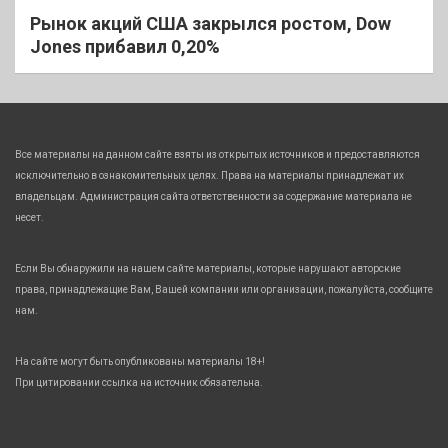
Рынок акций США закрылся ростом, Dow
Jones прибавил 0,20%
Все материалы на данном сайте взяты из открытых источников и предоставляются
исключительно в ознакомительных целях. Права на материалы принадлежат их
владельцам. Администрация сайта ответственности за содержание материала не
несет.
Если Вы обнаружили на нашем сайте материалы, которые нарушают авторские
права, принадлежащие Вам, Вашей компании или организации, пожалуйста, сообщите
нам.
На сайте могут быть опубликованы материалы 18+!
При цитировании ссылка на источник обязательна.