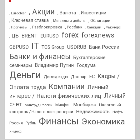
, Акции
, Валюта
, Инвестиции
, Euroclear
, Ключевая ставка
, Облигации
, Металлы и добыча
, Разблокировка
, Прогнозы
, Росбанк
, Фьючерс
, Санкции
forex
forexnews
BRENT
, ЦБ
EURUSD
IT
GBPUSD
USDRUB
Банк России
TCS Group
Банки и финансы
Бухгалтерские
Владимир Путин
семинары
Госдума
Деньги
Кадры /
ЕС
Дивиденды
Доллар
Компании
Оплата труда
Личный
Личный
интерес / Налоги физических лиц
счет
Мосбиржа
Минфин
Налоговый
Минтруд России
Недвижимость
контроль / Налоговые проверки
Нефть
Финансы
Экономика
Россия
Рубль
Яндекс