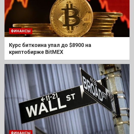
ФИНАНСЫ
Курс биткоина упал до $8900 на
криптобирже BitMEX
ФИНАНСЫ