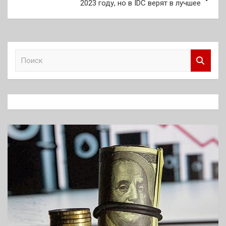
2023 году, но в IDC верят в лучшее
П
о
и
с
к