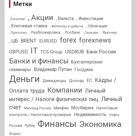
Метки
, Акции
, Валюта
, Инвестиции
, Euroclear
, Ключевая ставка
, Облигации
, Металлы и добыча
, Разблокировка
, Прогнозы
, Росбанк
, Фьючерс
, Санкции
forex
forexnews
BRENT
, ЦБ
EURUSD
IT
GBPUSD
USDRUB
Банк России
TCS Group
Банки и финансы
Бухгалтерские
Владимир Путин
семинары
Госдума
Деньги
Кадры /
ЕС
Дивиденды
Доллар
Компании
Оплата труда
Личный
Личный
интерес / Налоги физических лиц
счет
Мосбиржа
Минфин
Налоговый
Минтруд России
Недвижимость
контроль / Налоговые проверки
Нефть
Финансы
Экономика
Россия
Рубль
Яндекс