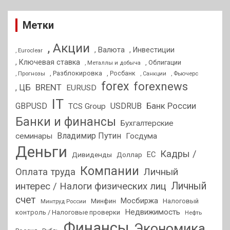
Метки
, Акции
, Валюта
, Инвестиции
, Euroclear
, Ключевая ставка
, Облигации
, Металлы и добыча
, Разблокировка
, Прогнозы
, Росбанк
, Фьючерс
, Санкции
forex
forexnews
BRENT
, ЦБ
EURUSD
IT
GBPUSD
USDRUB
Банк России
TCS Group
Банки и финансы
Бухгалтерские
Владимир Путин
семинары
Госдума
Деньги
Кадры /
ЕС
Дивиденды
Доллар
Компании
Оплата труда
Личный
Личный
интерес / Налоги физических лиц
счет
Мосбиржа
Минфин
Налоговый
Минтруд России
Недвижимость
контроль / Налоговые проверки
Нефть
Финансы
Экономика