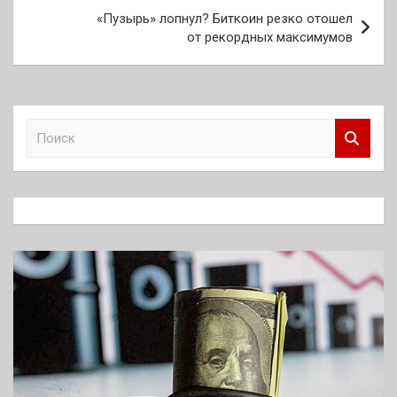
«Пузырь» лопнул? Биткоин резко отошел
от рекордных максимумов
П
о
и
с
к