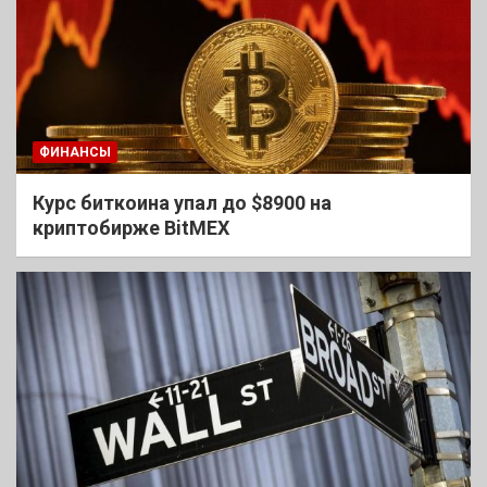
ФИНАНСЫ
Курс биткоина упал до $8900 на
криптобирже BitMEX