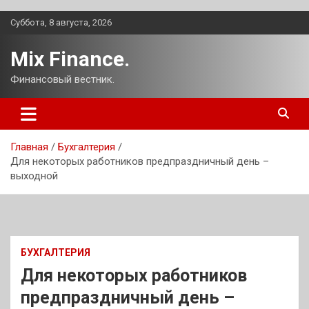
Перейти
Суббота, 8 августа, 2026
к
содержимому
Mix Finance.
Финансовый вестник.
Главная
Бухгалтерия
Для некоторых работников предпраздничный день –
выходной
БУХГАЛТЕРИЯ
Для некоторых работников
предпраздничный день –