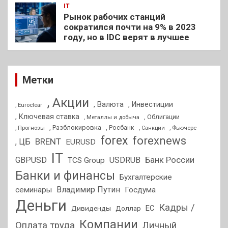
IT
Рынок рабочих станций
сократился почти на 9% в 2023
году, но в IDC верят в лучшее
Метки
, Акции
, Валюта
, Инвестиции
, Euroclear
, Ключевая ставка
, Облигации
, Металлы и добыча
, Разблокировка
, Прогнозы
, Росбанк
, Фьючерс
, Санкции
forex
forexnews
BRENT
, ЦБ
EURUSD
IT
GBPUSD
USDRUB
Банк России
TCS Group
Банки и финансы
Бухгалтерские
Владимир Путин
семинары
Госдума
Деньги
Кадры /
ЕС
Дивиденды
Доллар
Компании
Оплата труда
Личный