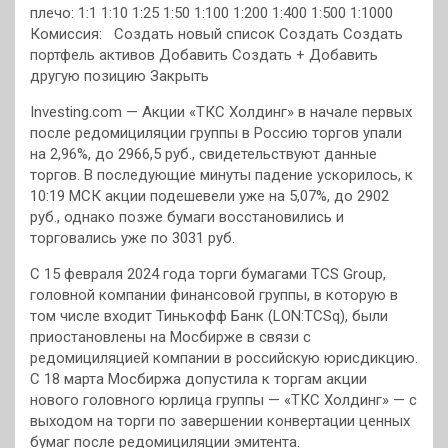
плечо: 1:1 1:10 1:25 1:50 1:100 1:200 1:400 1:500 1:1000
Комиссия:
Создать новый список Создать Создать
портфель активов Добавить Создать + Добавить
другую позицию Закрыть
Investing.com — Акции «ТКС Холдинг» в начале первых
после редомициляции группы в Россию торгов упали
на 2,96%, до 2966,5 руб., свидетельствуют данные
торгов. В последующие минуты падение ускорилось, к
10:19 МСК акции подешевели уже на 5,07%, до 2902
руб., однако позже бумаги восстановились и
торговались уже по 3031 руб.
С 15 февраля 2024 года торги бумагами TCS Group,
головной компании финансовой группы, в которую в
том числе входит Тинькофф Банк (LON:TCSq), были
приостановлены на Мосбирже в связи с
редомициляцией компании в российскую юрисдикцию.
С 18 марта Мосбиржа допустила к торгам акции
нового головного юрлица группы — «ТКС Холдинг» — с
выходом на торги по завершении конвертации ценных
бумаг после редомициляции эмитента.