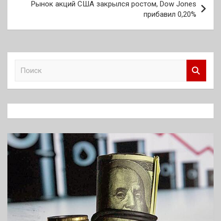
Рынок акций США закрылся ростом, Dow Jones
прибавил 0,20%
П
о
и
с
к