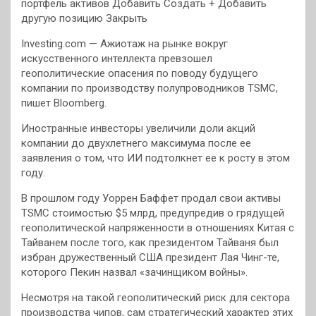
портфель активов Добавить Создать + Добавить
другую позицию Закрыть
Investing.com — Ажиотаж на рынке вокруг
искусственного интеллекта превзошел
геополитические опасения по поводу будущего
компании по производству полупроводников TSMC,
пишет Bloomberg.
Иностранные инвесторы увеличили доли акций
компании до двухлетнего максимума после ее
заявления о том, что ИИ подтолкнет ее к росту в этом
году.
В прошлом году Уоррен Баффет продал свои активы
TSMC стоимостью $5 млрд, предупредив о грядущей
геополитической напряженности в отношениях Китая с
Тайванем после того, как президентом Тайваня был
избран дружественный США президент Лая Чинг-те,
которого Пекин назвал «зачинщиком войны».
Несмотря на такой геополитический риск для сектора
производства чипов, сам стратегический характер этих