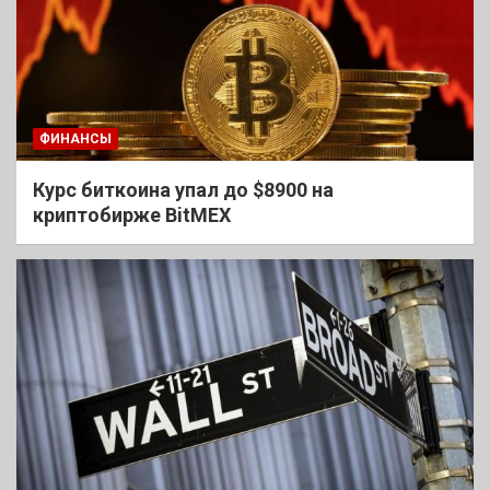
ФИНАНСЫ
Курс биткоина упал до $8900 на
криптобирже BitMEX