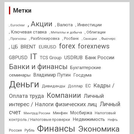
Метки
, Акции
, Валюта
, Инвестиции
, Euroclear
, Ключевая ставка
, Облигации
, Металлы и добыча
, Разблокировка
, Прогнозы
, Росбанк
, Фьючерс
, Санкции
forex
forexnews
BRENT
, ЦБ
EURUSD
IT
GBPUSD
USDRUB
Банк России
TCS Group
Банки и финансы
Бухгалтерские
Владимир Путин
семинары
Госдума
Деньги
Кадры /
ЕС
Дивиденды
Доллар
Компании
Оплата труда
Личный
Личный
интерес / Налоги физических лиц
счет
Мосбиржа
Минфин
Налоговый
Минтруд России
Недвижимость
контроль / Налоговые проверки
Нефть
Финансы
Экономика
Россия
Рубль