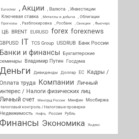
, Акции
, Валюта
, Инвестиции
, Euroclear
, Ключевая ставка
, Облигации
, Металлы и добыча
, Разблокировка
, Прогнозы
, Росбанк
, Фьючерс
, Санкции
forex
forexnews
BRENT
, ЦБ
EURUSD
IT
GBPUSD
USDRUB
Банк России
TCS Group
Банки и финансы
Бухгалтерские
Владимир Путин
семинары
Госдума
Деньги
Кадры /
ЕС
Дивиденды
Доллар
Компании
Оплата труда
Личный
интерес / Налоги физических лиц
Личный счет
Мосбиржа
Минфин
Минтруд России
Налоговый контроль / Налоговые проверки
Недвижимость
Россия
Нефть
Рубль
Финансы
Экономика
Яндекс