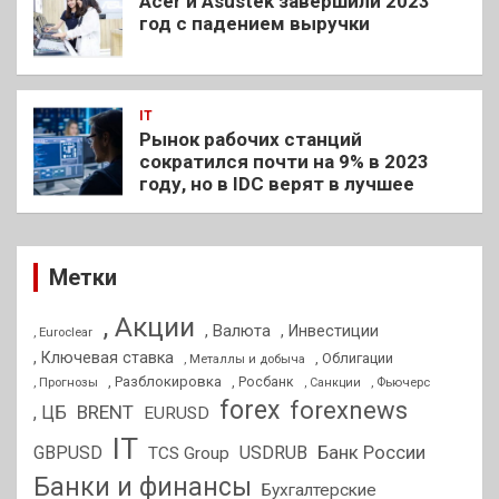
Acer и Asustek завершили 2023
год с падением выручки
IT
Рынок рабочих станций
сократился почти на 9% в 2023
году, но в IDC верят в лучшее
Метки
, Акции
, Валюта
, Инвестиции
, Euroclear
, Ключевая ставка
, Облигации
, Металлы и добыча
, Разблокировка
, Прогнозы
, Росбанк
, Фьючерс
, Санкции
forex
forexnews
BRENT
, ЦБ
EURUSD
IT
GBPUSD
USDRUB
Банк России
TCS Group
Банки и финансы
Бухгалтерские