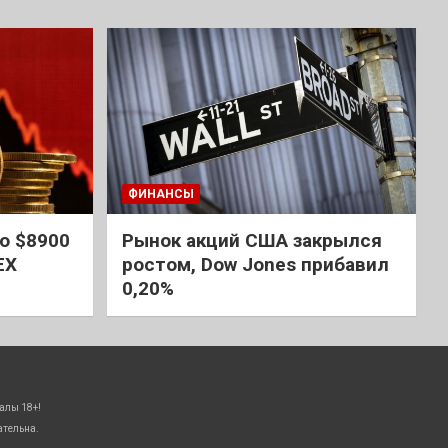
ФИНАНСЫ
о $8900
Рынок акций США закрылся
EX
ростом, Dow Jones прибавил
0,20%
алы 18+!
ательна.