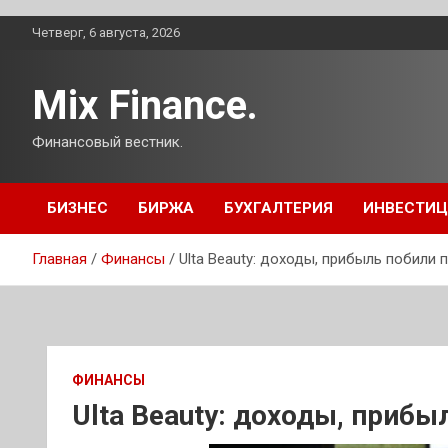
Перейти
Четверг, 6 августа, 2026
к
содержимому
Mix Finance.
Финансовый вестник.
БИЗНЕС
БИРЖА
БУХГАЛТЕРИЯ
ИНВЕСТИ
Главная
Финансы
Ulta Beauty: доходы, прибыль побили 
ФИНАНСЫ
Ulta Beauty: доходы, прибы