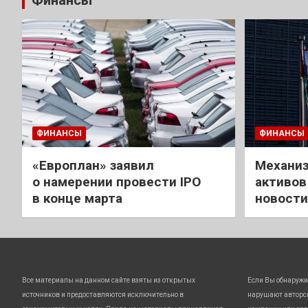
Финансы
ФИНАНСЫ
ФИНАНСЫ
«Европлан» заявил
Механиз
о намерении провести IPO
активов
в конце марта
новости
Все материалы на данном сайте взяты из открытых
Если Вы обнаружи
источников и предоставляются исключительно в
нарушают авторс