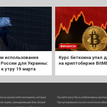
ФИНАНСЫ
м использования
Курс биткоина упал д
 России для Украины:
на криптобирже BitM
 к утру 19 марта
ли на нашем сайте материалы, которые
На сайте могут быть опубликованы матери
кие права, принадлежащие Вам, Вашей
При цитировании ссылка на источник обяз