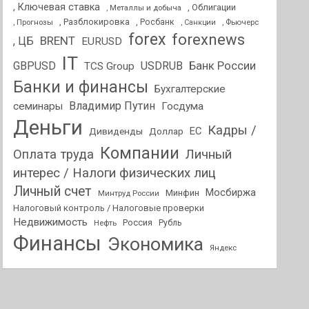
, Ключевая ставка
, Облигации
, Металлы и добыча
, Разблокировка
, Прогнозы
, Росбанк
, Фьючерс
, Санкции
forex
forexnews
BRENT
, ЦБ
EURUSD
IT
GBPUSD
USDRUB
Банк России
TCS Group
Банки и финансы
Бухгалтерские
Владимир Путин
семинары
Госдума
Деньги
Кадры /
ЕС
Дивиденды
Доллар
Компании
Оплата труда
Личный
интерес / Налоги физических лиц
Личный счет
Мосбиржа
Минфин
Минтруд России
Налоговый контроль / Налоговые проверки
Недвижимость
Россия
Нефть
Рубль
Финансы
Экономика
Яндекс