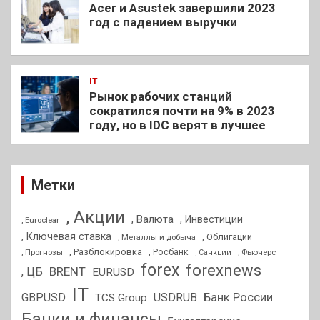
Acer и Asustek завершили 2023
год с падением выручки
IT
Рынок рабочих станций
сократился почти на 9% в 2023
году, но в IDC верят в лучшее
Метки
, Акции
, Валюта
, Инвестиции
, Euroclear
, Ключевая ставка
, Облигации
, Металлы и добыча
, Разблокировка
, Прогнозы
, Росбанк
, Фьючерс
, Санкции
forex
forexnews
BRENT
, ЦБ
EURUSD
IT
GBPUSD
USDRUB
Банк России
TCS Group
Банки и финансы