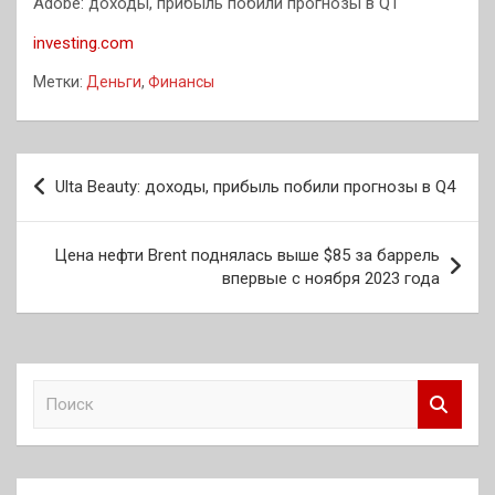
Adobe: доходы, прибыль побили прогнозы в Q1
investing.com
Метки:
Деньги
,
Финансы
Навигация
Ulta Beauty: доходы, прибыль побили прогнозы в Q4
по
записям
Цена нефти Brent поднялась выше $85 за баррель
впервые с ноября 2023 года
П
о
и
с
к