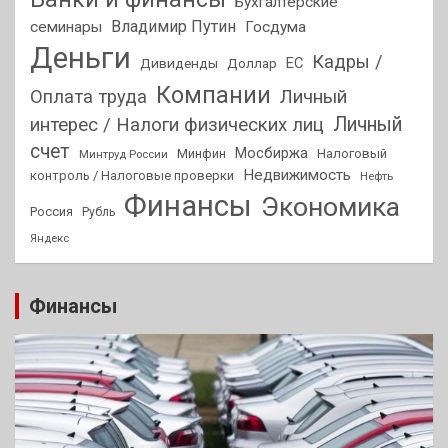
Бухгалтерские
Владимир Путин
семинары
Госдума
Деньги
Кадры /
ЕС
Дивиденды
Доллар
Компании
Оплата труда
Личный
Личный
интерес / Налоги физических лиц
счет
Мосбиржа
Минфин
Налоговый
Минтруд России
Недвижимость
контроль / Налоговые проверки
Нефть
Финансы
Экономика
Россия
Рубль
Яндекс
Финансы