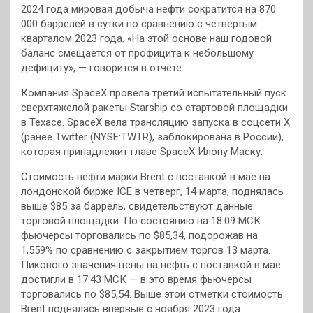
2024 года мировая добыча нефти сократится на 870
000 баррелей в сутки по сравнению с четвертым
кварталом 2023 года. «На этой основе наш годовой
баланс смещается от профицита к небольшому
дефициту», — говорится в отчете.
Компания SpaceX провела третий испытательный пуск
сверхтяжелой ракеты Starship со стартовой площадки
в Техасе. SpaceX вела трансляцию запуска в соцсети X
(ранее Twitter (NYSE:TWTR), заблокирована в России),
которая принадлежит главе SpaceX Илону Маску.
Стоимость нефти марки Brent с поставкой в мае на
лондонской бирже ICE в четверг, 14 марта, поднялась
выше $85 за баррель, свидетельствуют данные
торговой площадки. По состоянию на 18:09 МСК
фьючерсы торговались по $85,34, подорожав на
1,559% по сравнению с закрытием торгов 13 марта.
Пикового значения цены на нефть с поставкой в мае
достигли в 17:43 МСК — в это время фьючерсы
торговались по $85,54. Выше этой отметки стоимость
Brent поднялась впервые с ноября 2023 года.