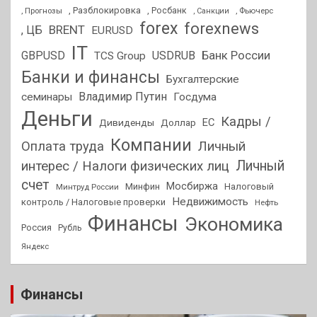
, Разблокировка
, Прогнозы
, Росбанк
, Фьючерс
, Санкции
forex
forexnews
BRENT
, ЦБ
EURUSD
IT
GBPUSD
USDRUB
Банк России
TCS Group
Банки и финансы
Бухгалтерские
Владимир Путин
семинары
Госдума
Деньги
Кадры /
ЕС
Дивиденды
Доллар
Компании
Оплата труда
Личный
Личный
интерес / Налоги физических лиц
счет
Мосбиржа
Минфин
Налоговый
Минтруд России
Недвижимость
контроль / Налоговые проверки
Нефть
Финансы
Экономика
Россия
Рубль
Яндекс
Финансы