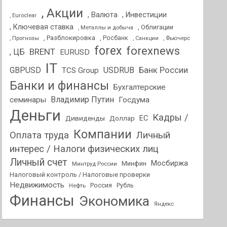
, Акции
, Валюта
, Инвестиции
, Euroclear
, Ключевая ставка
, Облигации
, Металлы и добыча
, Разблокировка
, Прогнозы
, Росбанк
, Фьючерс
, Санкции
forex
forexnews
BRENT
, ЦБ
EURUSD
IT
GBPUSD
USDRUB
Банк России
TCS Group
Банки и финансы
Бухгалтерские
Владимир Путин
семинары
Госдума
Деньги
Кадры /
ЕС
Дивиденды
Доллар
Компании
Оплата труда
Личный
интерес / Налоги физических лиц
Личный счет
Мосбиржа
Минфин
Минтруд России
Налоговый контроль / Налоговые проверки
Недвижимость
Россия
Нефть
Рубль
Финансы
Экономика
Яндекс