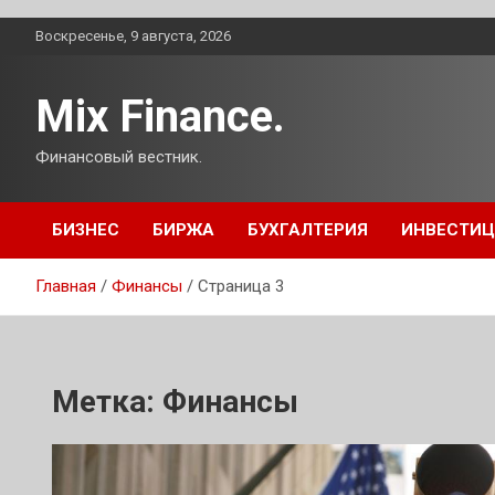
Перейти
Воскресенье, 9 августа, 2026
к
содержимому
Mix Finance.
Финансовый вестник.
БИЗНЕС
БИРЖА
БУХГАЛТЕРИЯ
ИНВЕСТИ
Главная
Финансы
Страница 3
Метка:
Финансы