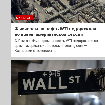
ФИНАНСЫ
Фьючерсы на нефть WTI подорожали
во время американской сессии
© Reuters. Фьючерсы на нефть WTI подорожали во
время американской сессии Investing.com —
Котировки фьючерсов на…