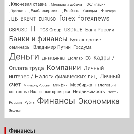
, Ключевая ставка
, Облигации
, Металлы и добыча
, Разблокировка
, Прогнозы
, Росбанк
, Фьючерс
, Санкции
forex
forexnews
BRENT
, ЦБ
EURUSD
IT
GBPUSD
USDRUB
Банк России
TCS Group
Банки и финансы
Бухгалтерские
Владимир Путин
семинары
Госдума
Деньги
Кадры /
ЕС
Дивиденды
Доллар
Компании
Оплата труда
Личный
Личный
интерес / Налоги физических лиц
счет
Мосбиржа
Минфин
Налоговый
Минтруд России
Недвижимость
контроль / Налоговые проверки
Нефть
Финансы
Экономика
Россия
Рубль
Яндекс
Финансы