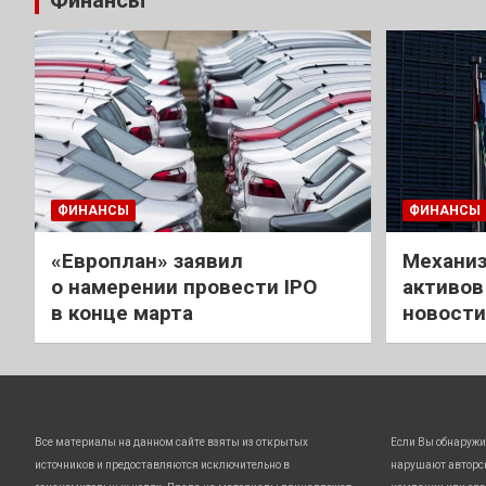
Финансы
ФИНАНСЫ
ФИНАНСЫ
«Европлан» заявил
Механиз
о намерении провести IPO
активов
в конце марта
новости
Все материалы на данном сайте взяты из открытых
Если Вы обнаружи
источников и предоставляются исключительно в
нарушают авторс