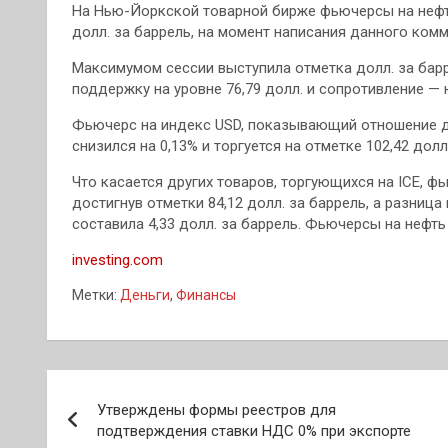
На Нью-Йоркской товарной бирже фьючерсы на нефть 
долл. за баррель, на момент написания данного комм
Максимумом сессии выступила отметка долл. за барр
поддержку на уровне 76,79 долл. и сопротивление — н
Фьючерс на индекс USD, показывающий отношение д
снизился на 0,13% и торгуется на отметке 102,42 долл
Что касается других товаров, торгующихся на ICE, фь
достигнув отметки 84,12 долл. за баррель, а разница
составила 4,33 долл. за баррель. Фьючерсы на нефт
investing.com
Метки:
Деньги
,
Финансы
Навигация
Утверждены формы реестров для
по
подтверждения ставки НДС 0% при экспорте