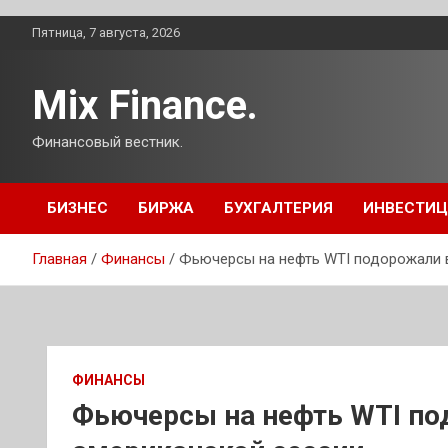
Перейти
Пятница, 7 августа, 2026
к
содержимому
Mix Finance.
Финансовый вестник.
БИЗНЕС
БИРЖА
БУХГАЛТЕРИЯ
ИНВЕСТИ
Главная
Финансы
Фьючерсы на нефть WTI подорожали 
ФИНАНСЫ
Фьючерсы на нефть WTI по