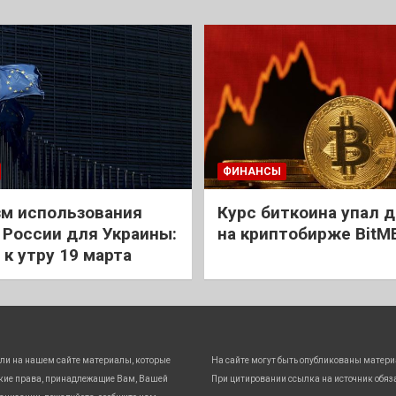
ФИНАНСЫ
м использования
Курс биткоина упал д
 России для Украины:
на криптобирже BitM
 к утру 19 марта
ли на нашем сайте материалы, которые
На сайте могут быть опубликованы матери
кие права, принадлежащие Вам, Вашей
При цитировании ссылка на источник обяз