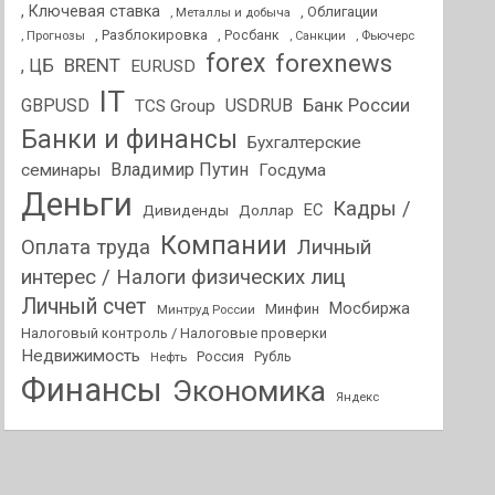
, Ключевая ставка
, Облигации
, Металлы и добыча
, Разблокировка
, Прогнозы
, Росбанк
, Фьючерс
, Санкции
forex
forexnews
BRENT
, ЦБ
EURUSD
IT
GBPUSD
USDRUB
Банк России
TCS Group
Банки и финансы
Бухгалтерские
Владимир Путин
семинары
Госдума
Деньги
Кадры /
ЕС
Дивиденды
Доллар
Компании
Оплата труда
Личный
интерес / Налоги физических лиц
Личный счет
Мосбиржа
Минфин
Минтруд России
Налоговый контроль / Налоговые проверки
Недвижимость
Россия
Нефть
Рубль
Финансы
Экономика
Яндекс