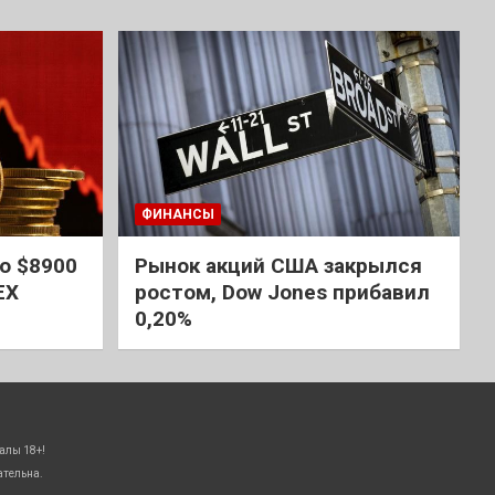
ФИНАНСЫ
о $8900
Рынок акций США закрылся
EX
ростом, Dow Jones прибавил
0,20%
алы 18+!
ательна.