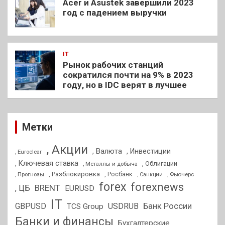
Acer и Asustek завершили 2023
год с падением выручки
IT
Рынок рабочих станций
сократился почти на 9% в 2023
году, но в IDC верят в лучшее
Метки
, Акции
, Валюта
, Инвестиции
, Euroclear
, Ключевая ставка
, Облигации
, Металлы и добыча
, Разблокировка
, Прогнозы
, Росбанк
, Фьючерс
, Санкции
forex
forexnews
BRENT
, ЦБ
EURUSD
IT
GBPUSD
USDRUB
Банк России
TCS Group
Банки и финансы
Бухгалтерские