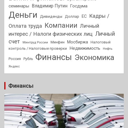
Владимир Путин
семинары
Госдума
Деньги
Кадры /
ЕС
Дивиденды
Доллар
Компании
Оплата труда
Личный
Личный
интерес / Налоги физических лиц
счет
Мосбиржа
Минфин
Налоговый
Минтруд России
Недвижимость
контроль / Налоговые проверки
Нефть
Финансы
Экономика
Россия
Рубль
Яндекс
Финансы