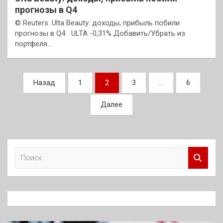
прогнозы в Q4
© Reuters. Ulta Beauty: доходы, прибыль побили
прогнозы в Q4 ULTA -0,31% Добавить/Убрать из
портфеля…
Пагинация
Назад
1
2
3
…
6
записей
Далее
П
о
и
с
к