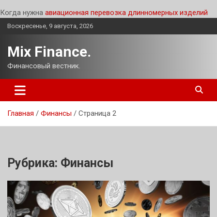
Когда нужна
авиационная перевозка длинномерных изделий
Перейти
Воскресенье, 9 августа, 2026
к
содержимому
Mix Finance.
Финансовый вестник.
Главная
Финансы
Страница 2
Рубрика:
Финансы