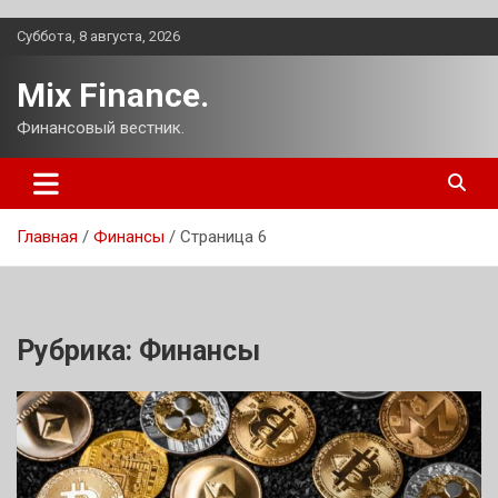
Перейти
Суббота, 8 августа, 2026
к
содержимому
Mix Finance.
Финансовый вестник.
Главная
Финансы
Страница 6
Рубрика:
Финансы