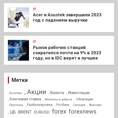
IT
Acer и Asustek завершили 2023
год с падением выручки
IT
Рынок рабочих станций
сократился почти на 9% в 2023
году, но в IDC верят в лучшее
Метки
, Акции
, Валюта
, Инвестиции
, Euroclear
, Ключевая ставка
, Облигации
, Металлы и добыча
, Разблокировка
, Прогнозы
, Росбанк
, Фьючерс
, Санкции
forex
forexnews
BRENT
, ЦБ
EURUSD