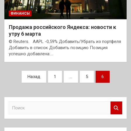
ФИНАНСЫ
Продажа российского Яндекса: новости к
утру 6 марта
© Reuters. AAPL -0,59% Добавить/Убрать из портфеля
Добавить в список Добавить позицию Позиция
успешно добавлена:…
Пагинация
Назад
1
…
5
6
записей
П
о
и
с
к