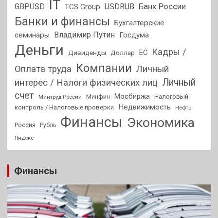
IT
GBPUSD
USDRUB
Банк России
TCS Group
Банки и финансы
Бухгалтерские
Владимир Путин
семинары
Госдума
Деньги
Кадры /
ЕС
Дивиденды
Доллар
Компании
Оплата труда
Личный
Личный
интерес / Налоги физических лиц
счет
Мосбиржа
Минфин
Налоговый
Минтруд России
Недвижимость
контроль / Налоговые проверки
Нефть
Финансы
Экономика
Россия
Рубль
Яндекс
Финансы