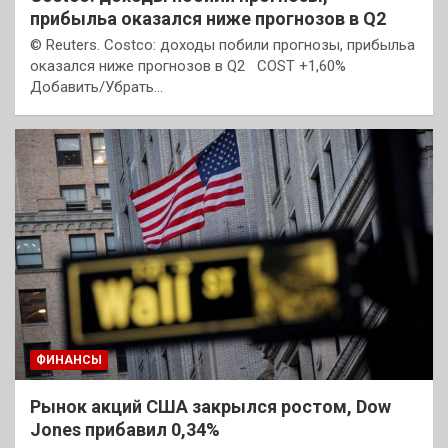
прибыльa оказался ниже прогнозов в Q2
© Reuters. Costco: доходы побили прогнозы, прибыльa
оказался ниже прогнозов в Q2 COST +1,60%
Добавить/Убрать…
ФИНАНСЫ
Рынок акций США закрылся ростом, Dow
Jones прибавил 0,34%