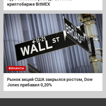
криптобирже BitMEX
ФИНАНСЫ
Рынок акций США закрылся ростом, Dow
Jones прибавил 0,20%