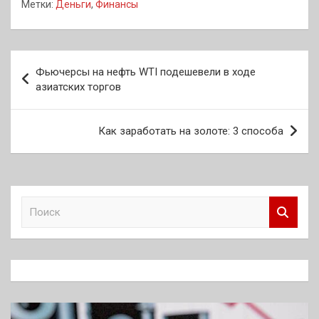
Метки:
Деньги
,
Финансы
Навигация
Фьючерсы на нефть WTI подешевели в ходе
по
азиатских торгов
записям
Как заработать на золоте: 3 способа
П
о
и
с
к