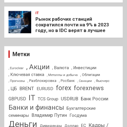
IT
Рынок рабочих станций
сократился почти на 9% в 2023
году, но в IDC верят в лучшее
Метки
, Акции
, Валюта
, Инвестиции
, Euroclear
, Ключевая ставка
, Облигации
, Металлы и добыча
, Разблокировка
, Прогнозы
, Росбанк
, Фьючерс
, Санкции
forex
forexnews
BRENT
, ЦБ
EURUSD
IT
GBPUSD
USDRUB
Банк России
TCS Group
Банки и финансы
Бухгалтерские
Владимир Путин
семинары
Госдума
Деньги
Кадры /
ЕС
Дивиденды
Доллар