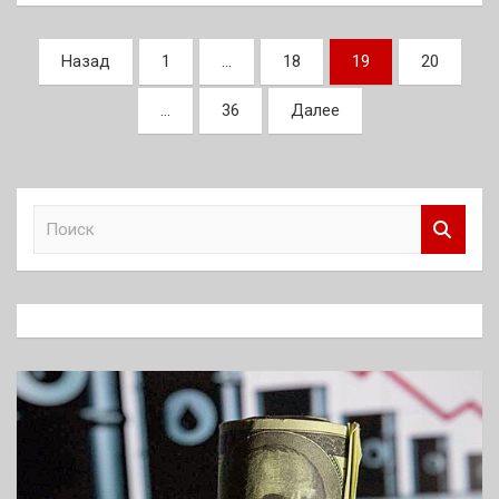
Пагинация
Назад
1
…
18
19
20
записей
…
36
Далее
П
о
и
с
к