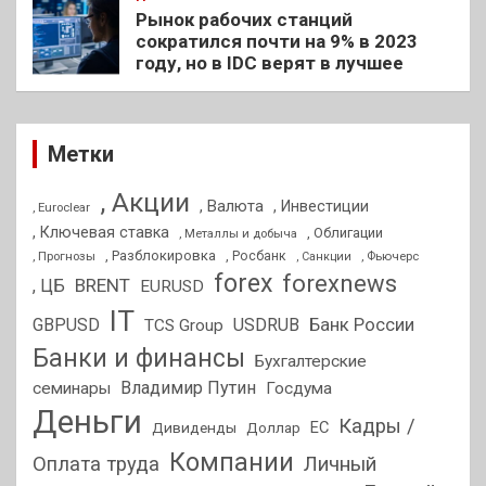
Рынок рабочих станций
сократился почти на 9% в 2023
году, но в IDC верят в лучшее
Метки
, Акции
, Валюта
, Инвестиции
, Euroclear
, Ключевая ставка
, Облигации
, Металлы и добыча
, Разблокировка
, Прогнозы
, Росбанк
, Фьючерс
, Санкции
forex
forexnews
BRENT
, ЦБ
EURUSD
IT
GBPUSD
USDRUB
Банк России
TCS Group
Банки и финансы
Бухгалтерские
Владимир Путин
семинары
Госдума
Деньги
Кадры /
ЕС
Дивиденды
Доллар
Компании
Оплата труда
Личный