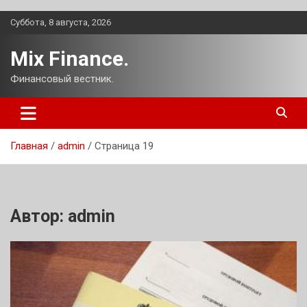
Перейти
Суббота, 8 августа, 2026
к
содержимому
Mix Finance.
Финансовый вестник.
Главная
admin
Страница 19
Автор:
admin