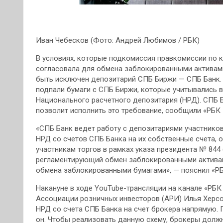
Иван Чебесков (Фото: Андрей Любимов / РБК)
В условиях, которые подкомиссия правкомиссии по 
согласовала для обмена заблокированными активами,
быть исключен депозитарий СПБ Биржи — СПБ Банк. 
подпали бумаги с СПБ Биржи, которые учитывались 
Национального расчетного депозитария (НРД). СПБ 
позволит исполнить это требование, сообщили «РБК 
«СПБ Банк ведет работу с депозитариями участников
НРД со счетов СПБ Банка на их собственные счета, 
участникам торгов в рамках указа президента № 844 
регламентирующий обмен заблокированными актива
обмена заблокированными бумагами», — пояснил «РБ
Накануне в ходе YouTube-трансляции на канале «РБК
Ассоциации розничных инвесторов (АРИ) Илья Херсон
НРД со счета СПБ Банка на счет брокера напрямую. 
он. Чтобы реализовать данную схему, брокеры должн