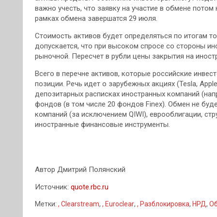
важно учесть, что заявку на участие в обмене потом 
рамках обмена завершатся 29 июля.
Стоимость активов будет определяться по итогам то
допускается, что при высоком спросе со стороны и
рыночной. Пересчет в рубли цены закрытия на иност
Всего в перечне активов, которые российские инвес
позиции. Речь идет о зарубежных акциях (Tesla, App
депозитарных расписках иностранных компаний (напри
фондов (в том числе 20 фондов Finex). Обмен не буд
компаний (за исключением QIWI), еврооблигации, ст
иностранные финансовые инструменты.
Автор Дмитрий Полянский
Источник:
quote.rbc.ru
Метки:
, Clearstream
,
, Euroclear
,
, Разблокировка
,
НРД
,
Об