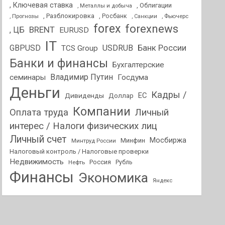
, Ключевая ставка
, Облигации
, Металлы и добыча
, Разблокировка
, Прогнозы
, Росбанк
, Фьючерс
, Санкции
forex
forexnews
BRENT
, ЦБ
EURUSD
IT
GBPUSD
USDRUB
Банк России
TCS Group
Банки и финансы
Бухгалтерские
Владимир Путин
семинары
Госдума
Деньги
Кадры /
ЕС
Дивиденды
Доллар
Компании
Оплата труда
Личный
интерес / Налоги физических лиц
Личный счет
Мосбиржа
Минфин
Минтруд России
Налоговый контроль / Налоговые проверки
Недвижимость
Россия
Нефть
Рубль
Финансы
Экономика
Яндекс