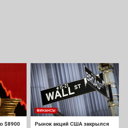
ФИНАНСЫ
о $8900
Рынок акций США закрылся