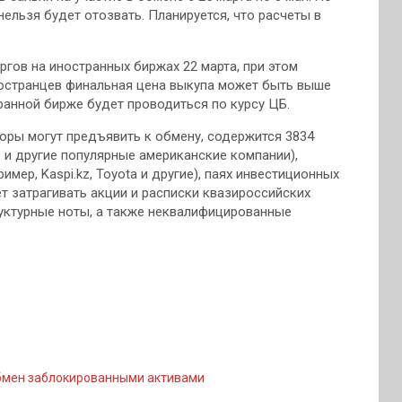
нельзя будет отозвать. Планируется, что расчеты в
ргов на иностранных биржах 22 марта, при этом
ностранцев финальная цена выкупа может быть выше
ранной бирже будет проводиться по курсу ЦБ.
торы могут предъявить к обмену, содержится 3834
le и другие популярные американские компании),
мер, Kaspi.kz, Toyota и другие), паях инвестиционных
ет затрагивать акции и расписки квазироссийских
руктурные ноты, а также неквалифицированные
мен заблокированными активами