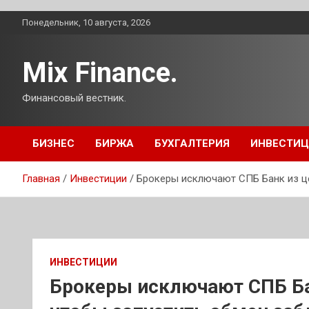
Перейти
Понедельник, 10 августа, 2026
к
содержимому
Mix Finance.
Финансовый вестник.
БИЗНЕС
БИРЖА
БУХГАЛТЕРИЯ
ИНВЕСТИ
Главная
Инвестиции
Брокеры исключают СПБ Банк из це
ИНВЕСТИЦИИ
Брокеры исключают СПБ Бан