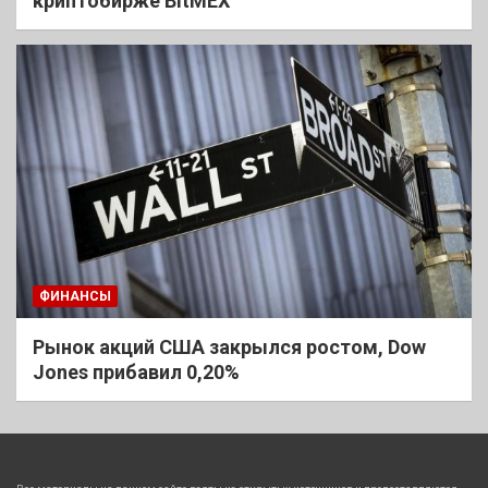
криптобирже BitMEX
ФИНАНСЫ
Рынок акций США закрылся ростом, Dow
Jones прибавил 0,20%