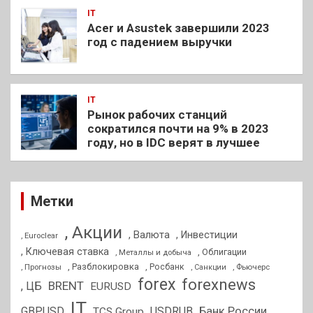
IT
Acer и Asustek завершили 2023
год с падением выручки
IT
Рынок рабочих станций
сократился почти на 9% в 2023
году, но в IDC верят в лучшее
Метки
, Акции
, Валюта
, Инвестиции
, Euroclear
, Ключевая ставка
, Облигации
, Металлы и добыча
, Разблокировка
, Прогнозы
, Росбанк
, Фьючерс
, Санкции
forex
forexnews
BRENT
, ЦБ
EURUSD
IT
GBPUSD
USDRUB
Банк России
TCS Group