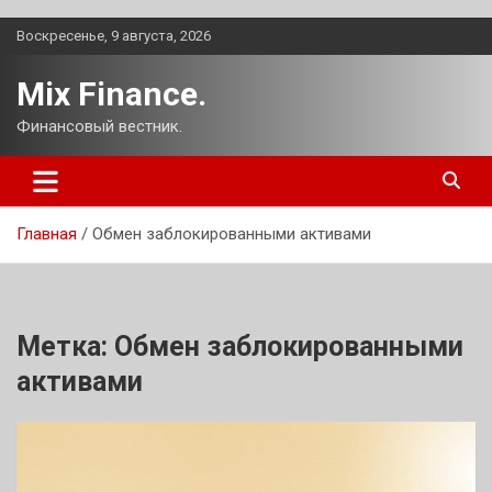
Перейти
Воскресенье, 9 августа, 2026
к
содержимому
Mix Finance.
Финансовый вестник.
Главная
Обмен заблокированными активами
Метка:
Обмен заблокированными
активами