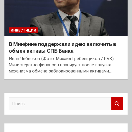
ИНВЕСТИЦИИ
В Минфине поддержали идею включить в
обмен активы СПБ Банка
Иван Чебесков (Фото: Михаил Гребенщиков / РБК)
Министерство финансов планирует после запуска
механизма обмена заблокированными активами…
П
о
и
с
к