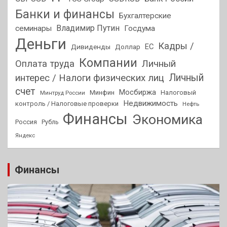
Банки и финансы
Бухгалтерские
Владимир Путин
семинары
Госдума
Деньги
Кадры /
ЕС
Дивиденды
Доллар
Компании
Оплата труда
Личный
Личный
интерес / Налоги физических лиц
счет
Мосбиржа
Минфин
Налоговый
Минтруд России
Недвижимость
контроль / Налоговые проверки
Нефть
Финансы
Экономика
Россия
Рубль
Яндекс
Финансы