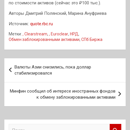
по стоимости активов (сейчас это ₽100 тыс.).
Авторы Дмитрий Полянский, Марина Ануфриева
Источник:
quote.rbc.ru
Метки:
, Clearstream
,
, Euroclear
,
НРД
,
Обмен заблокированными активами
,
СПб Биржа
Навигация
Валюты Азии снизились, пока доллар
по
стабилизировался
записям
Минфин сообщил об интересе иностранных фондов
к обмену заблокированными активами
П