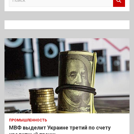
о
и
с
к
ПРОМЫШЛЕННОСТЬ
МВФ выделит Украине третий по счету