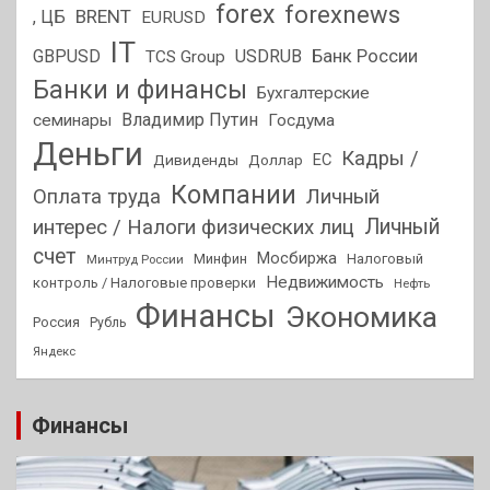
forex
forexnews
BRENT
, ЦБ
EURUSD
IT
GBPUSD
USDRUB
Банк России
TCS Group
Банки и финансы
Бухгалтерские
Владимир Путин
семинары
Госдума
Деньги
Кадры /
ЕС
Дивиденды
Доллар
Компании
Оплата труда
Личный
Личный
интерес / Налоги физических лиц
счет
Мосбиржа
Минфин
Налоговый
Минтруд России
Недвижимость
контроль / Налоговые проверки
Нефть
Финансы
Экономика
Россия
Рубль
Яндекс
Финансы