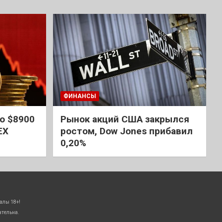
ФИНАНСЫ
о $8900
Рынок акций США закрылся
EX
ростом, Dow Jones прибавил
0,20%
алы 18+!
ательна.