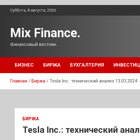
Перейти
Суббота, 8 августа, 2026
к
содержимому
Mix Finance.
Финансовый вестник.
БИЗНЕС
БИРЖА
БУХГАЛТЕРИЯ
ИНВЕСТИ
Главная
Биржа
Tesla Inc.: технический анализ 13.03.2024
БИРЖА
Tesla Inc.: технический ана