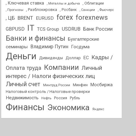
, Ключевая ставка
, Облигации
, Металлы и добыча
, Разблокировка
, Прогнозы
, Росбанк
, Фьючерс
, Санкции
forex
forexnews
BRENT
, ЦБ
EURUSD
IT
GBPUSD
USDRUB
Банк России
TCS Group
Банки и финансы
Бухгалтерские
Владимир Путин
семинары
Госдума
Деньги
Кадры /
ЕС
Дивиденды
Доллар
Компании
Оплата труда
Личный
интерес / Налоги физических лиц
Личный счет
Мосбиржа
Минфин
Минтруд России
Налоговый контроль / Налоговые проверки
Недвижимость
Россия
Нефть
Рубль
Финансы
Экономика
Яндекс