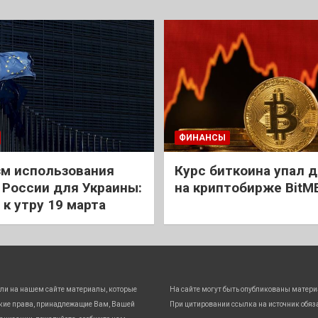
ФИНАНСЫ
м использования
Курс биткоина упал д
 России для Украины:
на криптобирже BitM
 к утру 19 марта
ли на нашем сайте материалы, которые
На сайте могут быть опубликованы матери
кие права, принадлежащие Вам, Вашей
При цитировании ссылка на источник обяз