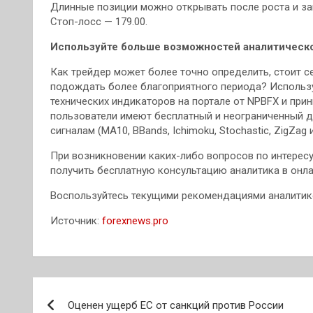
Длинные позиции можно открывать после роста и зак
Стоп-лосс — 179.00.
Используйте больше возможностей аналитическо
Как трейдер может более точно определить, стоит се
подождать более благоприятного периода? Использу
технических индикаторов на портале от NPBFX и при
пользователи имеют бесплатный и неограниченный 
сигналам (MA10, BBands, Ichimoku, Stochastic, ZigZag
При возникновении каких-либо вопросов по интере
получить бесплатную консультацию аналитика в онлай
Воспользуйтесь текущими рекомендациями аналитиков
Источник:
forexnews.pro
Навигация
Оценен ущерб ЕС от санкций против России