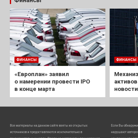
Финансы
ФИНАНСЫ
ФИНАНСЫ
«Европлан» заявил
Механиз
о намерении провести IPO
активов
в конце марта
новости
Все материалы на данном сайте взяты из открытых
Если Вы обнаружи
источников и предоставляются исключительно в
нарушают авторс