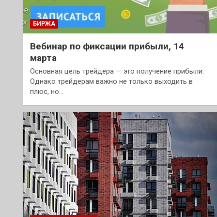
БИРЖА
Вебинар по фиксации прибыли, 14
марта
Основная цель трейдера — это получение прибыли.
Однако трейдерам важно не только выходить в
плюс, но…