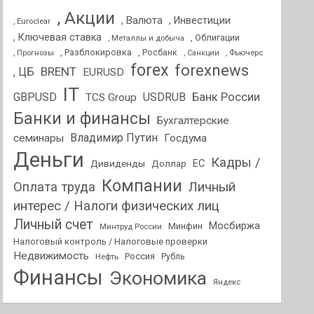
, Акции
, Валюта
, Инвестиции
, Euroclear
, Ключевая ставка
, Облигации
, Металлы и добыча
, Разблокировка
, Прогнозы
, Росбанк
, Фьючерс
, Санкции
forex
forexnews
BRENT
, ЦБ
EURUSD
IT
GBPUSD
USDRUB
Банк России
TCS Group
Банки и финансы
Бухгалтерские
Владимир Путин
семинары
Госдума
Деньги
Кадры /
ЕС
Дивиденды
Доллар
Компании
Оплата труда
Личный
интерес / Налоги физических лиц
Личный счет
Мосбиржа
Минфин
Минтруд России
Налоговый контроль / Налоговые проверки
Недвижимость
Россия
Нефть
Рубль
Финансы
Экономика
Яндекс