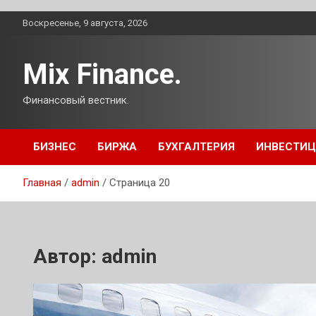
Перейти
Воскресенье, 9 августа, 2026
к
содержимому
Mix Finance.
Финансовый вестник.
БИЗНЕС
БИРЖА
БУХГАЛТЕРИЯ
ИНВЕСТИ
Главная
admin
Страница 20
Автор:
admin