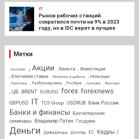
IT
Рынок рабочих станций
сократился почти на 9% в 2023
году, но в IDC верят в лучшее
Метки
, Акции
, Валюта
, Инвестиции
, Euroclear
, Ключевая ставка
, Облигации
, Металлы и добыча
, Разблокировка
, Прогнозы
, Росбанк
, Фьючерс
, Санкции
forex
forexnews
BRENT
, ЦБ
EURUSD
IT
GBPUSD
USDRUB
Банк России
TCS Group
Банки и финансы
Бухгалтерские
Владимир Путин
семинары
Госдума
Деньги
Кадры /
ЕС
Дивиденды
Доллар