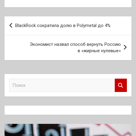
Навигация
BlackRock сократила долю в Polymetal до 4%
по
записям
Экономист назвал способ вернуть Россию
в «жирные нулевые»
П
о
и
с
к