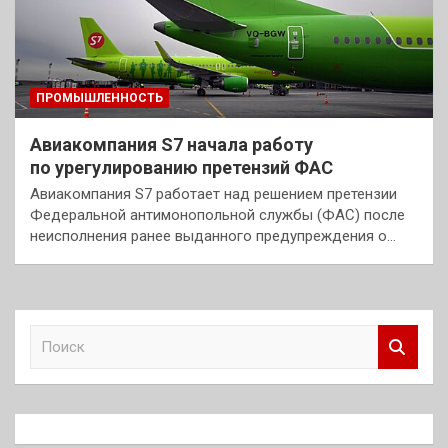
ПРОМЫШЛЕННОСТЬ
Авиакомпания S7 начала работу
по урегулированию претензий ФАС
Авиакомпания S7 работает над решением претензии
Федеральной антимонопольной службы (ФАС) после
неисполнения ранее выданного предупреждения о…
П
о
и
с
к