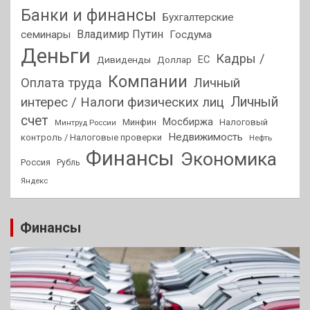
Банки и финансы
Бухгалтерские
Владимир Путин
семинары
Госдума
Деньги
Кадры /
ЕС
Дивиденды
Доллар
Компании
Оплата труда
Личный
Личный
интерес / Налоги физических лиц
счет
Мосбиржа
Минфин
Налоговый
Минтруд России
Недвижимость
контроль / Налоговые проверки
Нефть
Финансы
Экономика
Россия
Рубль
Яндекс
Финансы