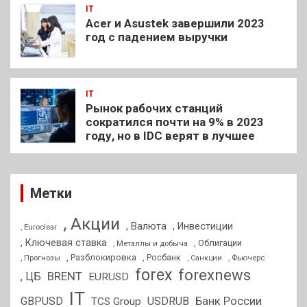
IT
Acer и Asustek завершили 2023
год с падением выручки
IT
Рынок рабочих станций
сократился почти на 9% в 2023
году, но в IDC верят в лучшее
Метки
, Акции
, Валюта
, Инвестиции
, Euroclear
, Ключевая ставка
, Облигации
, Металлы и добыча
, Разблокировка
, Прогнозы
, Росбанк
, Фьючерс
, Санкции
forex
forexnews
BRENT
, ЦБ
EURUSD
IT
GBPUSD
USDRUB
Банк России
TCS Group