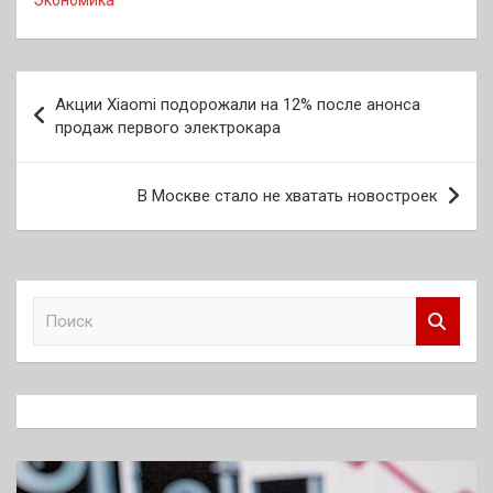
Экономика
Навигация
Акции Xiaomi подорожали на 12% после анонса
по
продаж первого электрокара
записям
В Москве стало не хватать новостроек
П
о
и
с
к