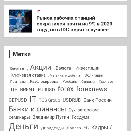
IT
Рынок рабочих станций
сократился почти на 9% в 2023
году, но в IDC верят в лучшее
Метки
, Акции
, Валюта
, Инвестиции
, Euroclear
, Ключевая ставка
, Облигации
, Металлы и добыча
, Разблокировка
, Прогнозы
, Росбанк
, Фьючерс
, Санкции
forex
forexnews
BRENT
, ЦБ
EURUSD
IT
GBPUSD
USDRUB
Банк России
TCS Group
Банки и финансы
Бухгалтерские
Владимир Путин
семинары
Госдума
Деньги
Кадры /
ЕС
Дивиденды
Доллар