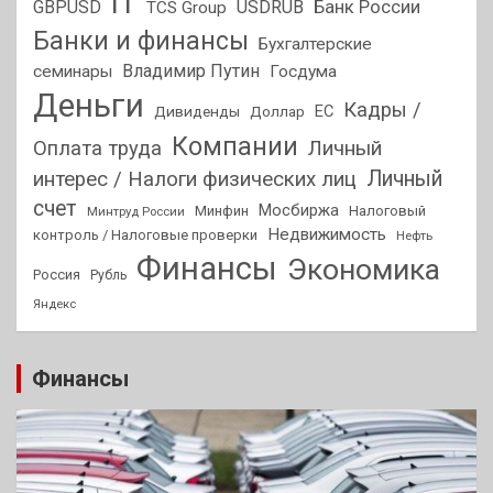
IT
GBPUSD
USDRUB
Банк России
TCS Group
Банки и финансы
Бухгалтерские
Владимир Путин
семинары
Госдума
Деньги
Кадры /
ЕС
Дивиденды
Доллар
Компании
Оплата труда
Личный
Личный
интерес / Налоги физических лиц
счет
Мосбиржа
Минфин
Налоговый
Минтруд России
Недвижимость
контроль / Налоговые проверки
Нефть
Финансы
Экономика
Россия
Рубль
Яндекс
Финансы