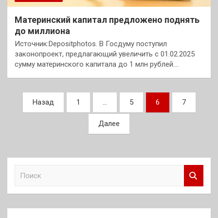
Материнский капитал предложено поднять
до миллиона
Источник:Depositphotos. В Госдуму поступил
законопроект, предлагающий увеличить с 01.02.2025
сумму материнского капитала до 1 млн рублей.…
Пагинация
Назад
1
…
5
6
7
записей
Далее
П
о
и
с
к