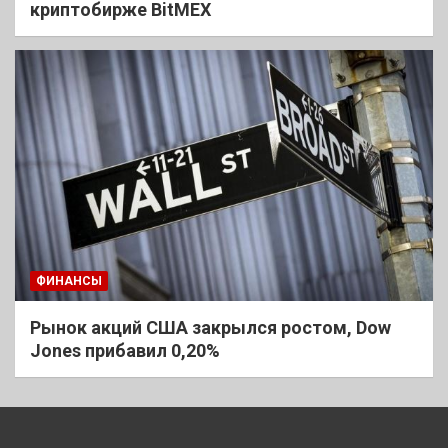
криптобирже BitMEX
ФИНАНСЫ
Рынок акций США закрылся ростом, Dow
Jones прибавил 0,20%