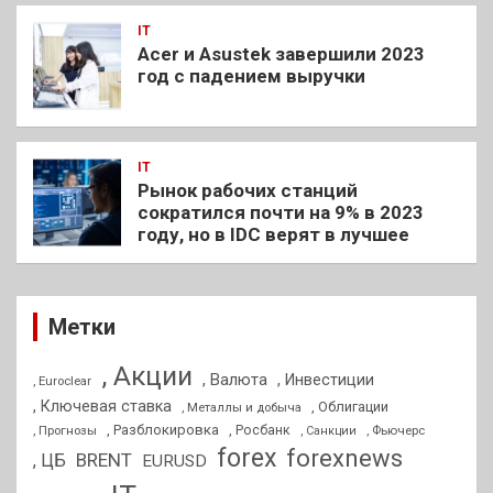
IT
Acer и Asustek завершили 2023
год с падением выручки
IT
Рынок рабочих станций
сократился почти на 9% в 2023
году, но в IDC верят в лучшее
Метки
, Акции
, Валюта
, Инвестиции
, Euroclear
, Ключевая ставка
, Облигации
, Металлы и добыча
, Разблокировка
, Прогнозы
, Росбанк
, Фьючерс
, Санкции
forex
forexnews
BRENT
, ЦБ
EURUSD