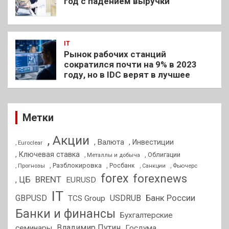
год с падением выручки
IT
Рынок рабочих станций
сократился почти на 9% в 2023
году, но в IDC верят в лучшее
Метки
, Акции
, Валюта
, Инвестиции
, Euroclear
, Ключевая ставка
, Облигации
, Металлы и добыча
, Разблокировка
, Прогнозы
, Росбанк
, Фьючерс
, Санкции
forex
forexnews
BRENT
, ЦБ
EURUSD
IT
GBPUSD
USDRUB
Банк России
TCS Group
Банки и финансы
Бухгалтерские
Владимир Путин
семинары
Госдума