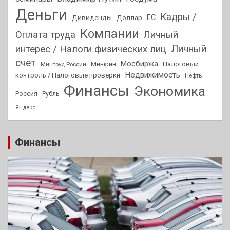
Деньги
Кадры /
ЕС
Дивиденды
Доллар
Компании
Оплата труда
Личный
Личный
интерес / Налоги физических лиц
счет
Мосбиржа
Минфин
Налоговый
Минтруд России
Недвижимость
контроль / Налоговые проверки
Нефть
Финансы
Экономика
Россия
Рубль
Яндекс
Финансы