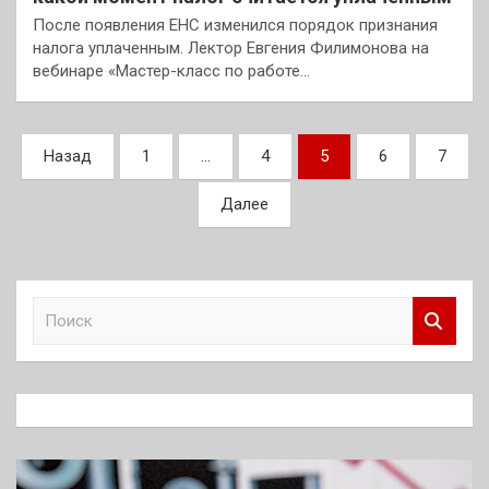
После появления ЕНС изменился порядок признания
налога уплаченным. Лектор Евгения Филимонова на
вебинаре «Мастер-класс по работе…
Пагинация
Назад
1
…
4
5
6
7
записей
Далее
П
о
и
с
к