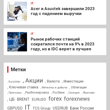
IT
Acer и Asustek завершили 2023
год с падением выручки
IT
Рынок рабочих станций
сократился почти на 9% в 2023
году, но в IDC верят в лучшее
Метки
, Акции
, Валюта
, Инвестиции
, Euroclear
, Ключевая ставка
, Облигации
, Металлы и добыча
, Разблокировка
, Прогнозы
, Росбанк
, Фьючерс
, Санкции
forex
forexnews
BRENT
, ЦБ
EURUSD
IT
GBPUSD
USDRUB
Банк России
TCS Group