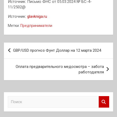
Источник: Письмо ФНС от 05.03.2024 № БС-4-
11/2502@
Источник:
glavkniga.ru
Метки:
Предприниматели
Навигация
GBP/USD прогноз Фунт Доллар на 12 марта 2024
по
записям
Оплата предварительного медосмотра – забота
работодателя
П
о
и
с