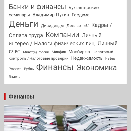
Банки и финансы
Бухгалтерские
Владимир Путин
семинары
Госдума
Деньги
Кадры /
ЕС
Дивиденды
Доллар
Компании
Оплата труда
Личный
Личный
интерес / Налоги физических лиц
счет
Мосбиржа
Минфин
Налоговый
Минтруд России
Недвижимость
контроль / Налоговые проверки
Нефть
Финансы
Экономика
Россия
Рубль
Яндекс
Финансы