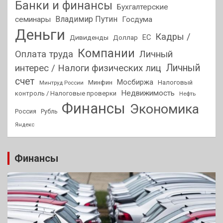
Банки и финансы
Бухгалтерские
Владимир Путин
семинары
Госдума
Деньги
Кадры /
ЕС
Дивиденды
Доллар
Компании
Оплата труда
Личный
Личный
интерес / Налоги физических лиц
счет
Мосбиржа
Минфин
Налоговый
Минтруд России
Недвижимость
контроль / Налоговые проверки
Нефть
Финансы
Экономика
Россия
Рубль
Яндекс
Финансы