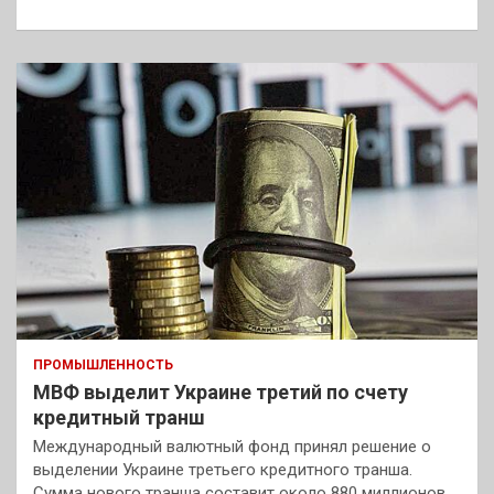
к
ПРОМЫШЛЕННОСТЬ
МВФ выделит Украине третий по счету
кредитный транш
Международный валютный фонд принял решение о
выделении Украине третьего кредитного транша.
Сумма нового транша составит около 880 миллионов