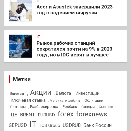
IT
Acer и Asustek завершили 2023
год с падением выручки
IT
Рынок рабочих станций
сократился почти на 9% в 2023
году, но в IDC верят в лучшее
Метки
, Акции
, Валюта
, Инвестиции
, Euroclear
, Ключевая ставка
, Облигации
, Металлы и добыча
, Разблокировка
, Прогнозы
, Росбанк
, Фьючерс
, Санкции
forex
forexnews
BRENT
, ЦБ
EURUSD
IT
GBPUSD
USDRUB
Банк России
TCS Group