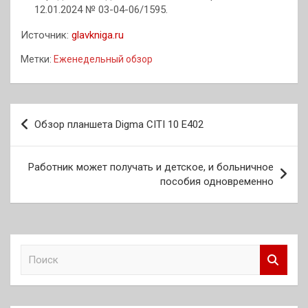
12.01.2024 № 03-04-06/1595.
Источник:
glavkniga.ru
Метки:
Еженедельный обзор
Навигация
Обзор планшета Digma CITI 10 E402
по
записям
Работник может получать и детское, и больничное
пособия одновременно
П
о
и
с