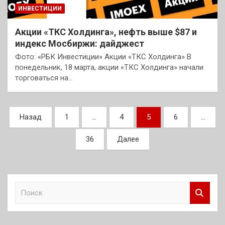
ИНВЕСТИЦИИ
Акции «ТКС Холдинга», нефть выше $87 и
индекс Мосбиржи: дайджест
Фото: «РБК Инвестиции» Акции «ТКС Холдинга» В
понедельник, 18 марта, акции «ТКС Холдинга» начали
торговаться на…
Пагинация
Назад
1
…
4
5
6
…
записей
36
Далее
П
о
и
с