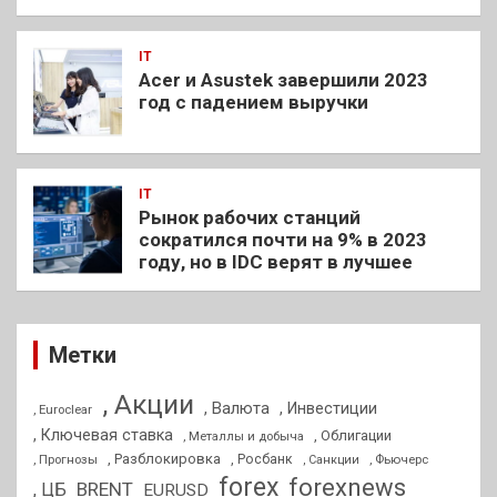
IT
Acer и Asustek завершили 2023
год с падением выручки
IT
Рынок рабочих станций
сократился почти на 9% в 2023
году, но в IDC верят в лучшее
Метки
, Акции
, Валюта
, Инвестиции
, Euroclear
, Ключевая ставка
, Облигации
, Металлы и добыча
, Разблокировка
, Прогнозы
, Росбанк
, Фьючерс
, Санкции
forex
forexnews
BRENT
, ЦБ
EURUSD