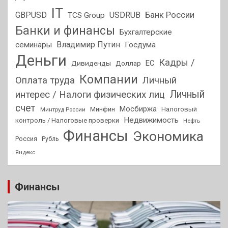
IT
GBPUSD
USDRUB
Банк России
TCS Group
Банки и финансы
Бухгалтерские
Владимир Путин
семинары
Госдума
Деньги
Кадры /
ЕС
Дивиденды
Доллар
Компании
Оплата труда
Личный
Личный
интерес / Налоги физических лиц
счет
Мосбиржа
Минфин
Налоговый
Минтруд России
Недвижимость
контроль / Налоговые проверки
Нефть
Финансы
Экономика
Россия
Рубль
Яндекс
Финансы