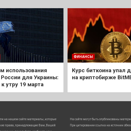
ФИНАНСЫ
м использования
Курс биткоина упал д
 России для Украины:
на криптобирже BitM
 к утру 19 марта
ли на нашем сайте материалы, которые
На сайте могут быть опубликованы матери
кие права, принадлежащие Вам, Вашей
При цитировании ссылка на источник обяз