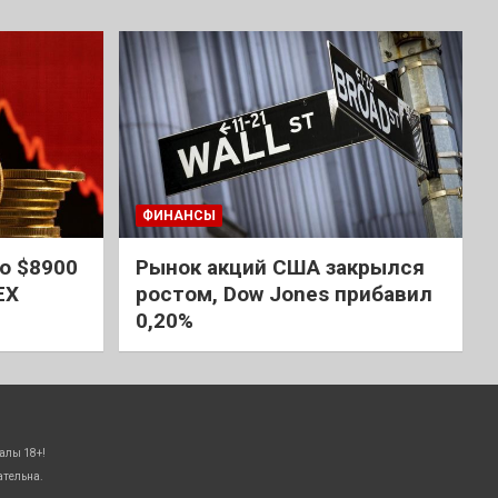
ФИНАНСЫ
о $8900
Рынок акций США закрылся
EX
ростом, Dow Jones прибавил
0,20%
алы 18+!
ательна.