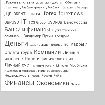
, Ключевая ставка
, Облигации
, Металлы и добыча
, Разблокировка
, Прогнозы
, Росбанк
, Фьючерс
, Санкции
forex
forexnews
BRENT
, ЦБ
EURUSD
IT
GBPUSD
USDRUB
Банк России
TCS Group
Банки и финансы
Бухгалтерские
Владимир Путин
семинары
Госдума
Деньги
Кадры /
ЕС
Дивиденды
Доллар
Компании
Оплата труда
Личный
интерес / Налоги физических лиц
Личный счет
Мосбиржа
Минфин
Минтруд России
Налоговый контроль / Налоговые проверки
Недвижимость
Россия
Нефть
Рубль
Финансы
Экономика
Яндекс