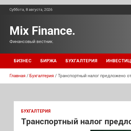
Перейти
Суббота, 8 августа, 2026
к
содержимому
Mix Finance.
Финансовый вестник.
БИЗНЕС
БИРЖА
БУХГАЛТЕРИЯ
ИНВЕСТИ
Главная
Бухгалтерия
Транспортный налог предложено о
БУХГАЛТЕРИЯ
Транспортный налог предл