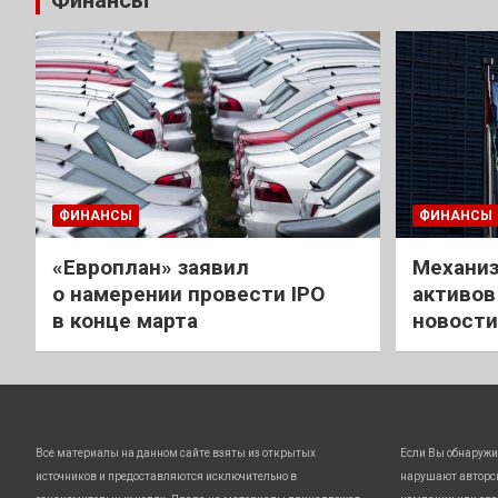
Финансы
ФИНАНСЫ
ФИНАНСЫ
«Европлан» заявил
Механиз
о намерении провести IPO
активов
в конце марта
новости
Все материалы на данном сайте взяты из открытых
Если Вы обнаружи
источников и предоставляются исключительно в
нарушают авторс