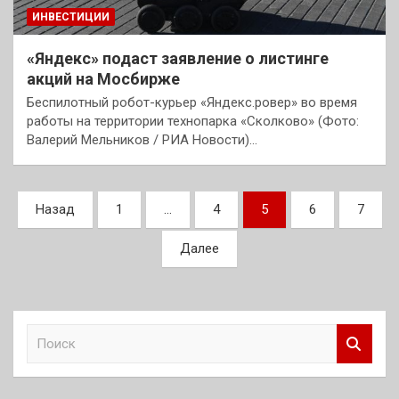
ИНВЕСТИЦИИ
«Яндекс» подаст заявление о листинге
акций на Мосбирже
Беспилотный робот-курьер «Яндекс.ровер» во время
работы на территории технопарка «Сколково» (Фото:
Валерий Мельников / РИА Новости)…
Пагинация
Назад
1
…
4
5
6
7
записей
Далее
П
о
и
с