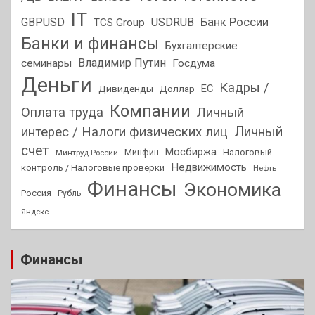
IT
GBPUSD
USDRUB
Банк России
TCS Group
Банки и финансы
Бухгалтерские
Владимир Путин
семинары
Госдума
Деньги
Кадры /
ЕС
Дивиденды
Доллар
Компании
Оплата труда
Личный
Личный
интерес / Налоги физических лиц
счет
Мосбиржа
Минфин
Налоговый
Минтруд России
Недвижимость
контроль / Налоговые проверки
Нефть
Финансы
Экономика
Россия
Рубль
Яндекс
Финансы