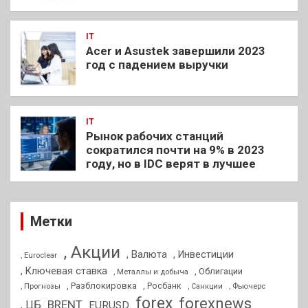
IT
Acer и Asustek завершили 2023
год с падением выручки
IT
Рынок рабочих станций
сократился почти на 9% в 2023
году, но в IDC верят в лучшее
Метки
, Акции
, Валюта
, Инвестиции
, Euroclear
, Ключевая ставка
, Облигации
, Металлы и добыча
, Разблокировка
, Прогнозы
, Росбанк
, Фьючерс
, Санкции
forex
forexnews
BRENT
, ЦБ
EURUSD