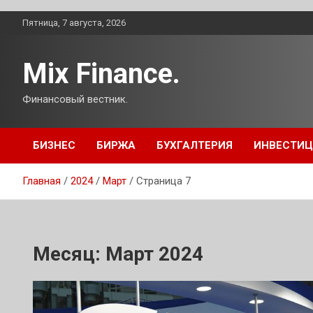
Перейти
Пятница, 7 августа, 2026
к
содержимому
Mix Finance.
Финансовый вестник.
БИЗНЕС
БИРЖА
БУХГАЛТЕРИЯ
ИНВЕСТИ
Главная
2024
Март
Страница 7
Месяц:
Март 2024