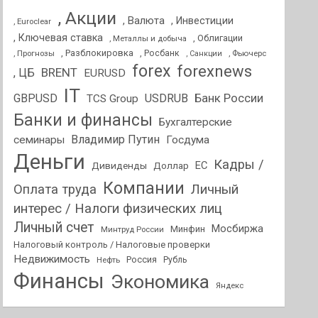
, Акции
, Валюта
, Инвестиции
, Euroclear
, Ключевая ставка
, Облигации
, Металлы и добыча
, Разблокировка
, Прогнозы
, Росбанк
, Фьючерс
, Санкции
forex
forexnews
BRENT
, ЦБ
EURUSD
IT
GBPUSD
USDRUB
Банк России
TCS Group
Банки и финансы
Бухгалтерские
Владимир Путин
семинары
Госдума
Деньги
Кадры /
ЕС
Дивиденды
Доллар
Компании
Оплата труда
Личный
интерес / Налоги физических лиц
Личный счет
Мосбиржа
Минфин
Минтруд России
Налоговый контроль / Налоговые проверки
Недвижимость
Россия
Нефть
Рубль
Финансы
Экономика
Яндекс